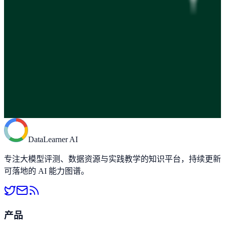
个人
开源模型
2024-03-07
基础大模型
Yi-9B
零一万物
开源模型
2024-03-06
基础大模型
1
2
DataLearner AI
专注大模型评测、数据资源与实践教学的知识平台，持续更新
可落地的 AI 能力图谱。
产品