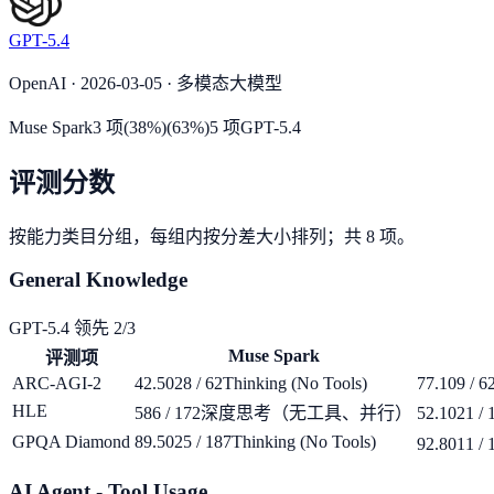
GPT-5.4
OpenAI · 2026-03-05 · 多模态大模型
Muse Spark
3
项
(
38
%)
(
63
%)
5
项
GPT-5.4
评测分数
按能力类目分组，每组内按分差大小排列；共 8 项。
General Knowledge
GPT-5.4 领先 2/3
Muse Spark
评测项
ARC-AGI-2
42.50
28 / 62
Thinking (No Tools)
77.10
9 / 6
HLE
58
6 / 172
深度思考（无工具、并行）
52.10
21 / 
GPQA Diamond
89.50
25 / 187
Thinking (No Tools)
92.80
11 / 
AI Agent - Tool Usage