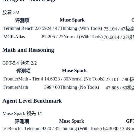
胶着 2/2
Muse Spark
G
评测项
Terminal Bench 2.0
59
24 / 47
Thinking (With Tools)
75.10
4 / 47
极
MCP-Atlas
82.20
5 / 27
Normal (With Tools)
70.60
14 / 27
极
Math and Reasoning
GPT-5.4 领先 2/2
Muse Spark
评测项
FrontierMath - Tier 4
14.60
23 / 80
Normal (No Tools)
27.10
11 / 80
FrontierMath
39
9 / 60
Thinking (No Tools)
47.60
5 / 60
极
Agent Level Benchmark
Muse Spark 领先 1/1
Muse Spark
GPT
评测项
τ²-Bench - Telecom
92
20 / 35
Thinking (With Tools)
64.30
30 / 35
Nor