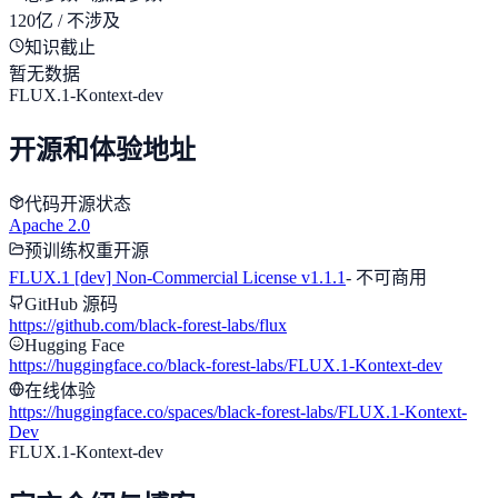
120亿 / 不涉及
知识截止
暂无数据
FLUX.1-Kontext-dev
开源和体验地址
代码开源状态
Apache 2.0
预训练权重开源
FLUX.1 [dev] Non-Commercial License v1.1.1
-
不可商用
GitHub 源码
https://github.com/black-forest-labs/flux
Hugging Face
https://huggingface.co/black-forest-labs/FLUX.1-Kontext-dev
在线体验
https://huggingface.co/spaces/black-forest-labs/FLUX.1-Kontext-
Dev
FLUX.1-Kontext-dev