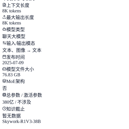
上下文长度
8K tokens
最大输出长度
8K tokens
模型类型
聊天大模型
输入/输出模态
文本、图像 → 文本
发布时间
2025-07-09
模型文件大小
76.83 GB
MoE架构
否
总参数 / 激活参数
380亿 / 不涉及
知识截止
暂无数据
Skywork-R1V3-38B