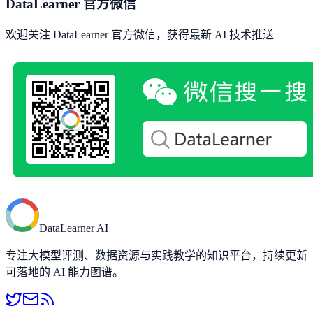
DataLearner 官方微信
欢迎关注 DataLearner 官方微信，获得最新 AI 技术推送
DataLearner AI
专注大模型评测、数据资源与实践教学的知识平台，持续更新
可落地的 AI 能力图谱。