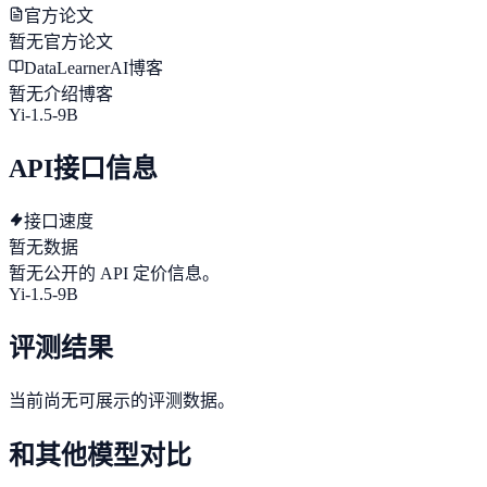
官方论文
暂无官方论文
DataLearnerAI博客
暂无介绍博客
Yi-1.5-9B
API接口信息
接口速度
暂无数据
暂无公开的 API 定价信息。
Yi-1.5-9B
评测结果
当前尚无可展示的评测数据。
和其他模型对比