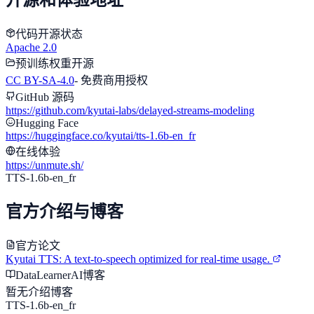
代码开源状态
Apache 2.0
预训练权重开源
CC BY-SA-4.0
-
免费商用授权
GitHub 源码
https://github.com/kyutai-labs/delayed-streams-modeling
Hugging Face
https://huggingface.co/kyutai/tts-1.6b-en_fr
在线体验
https://unmute.sh/
TTS-1.6b-en_fr
官方介绍与博客
官方论文
Kyutai TTS: A text-to-speech optimized for real-time usage.
DataLearnerAI博客
暂无介绍博客
TTS-1.6b-en_fr