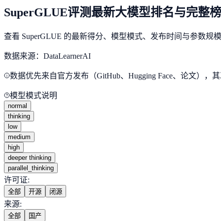
SuperGLUE评测最新大模型排名与完整
查看 SuperGLUE 的最新得分、模型模式、发布时间与参数
数据来源：DataLearnerAI
数据优先来自官方发布（GitHub、Hugging Face、
模型模式说明
normal
thinking
low
medium
high
deeper thinking
parallel_thinking
许可证
:
全部
开源
闭源
来源
:
全部
国产