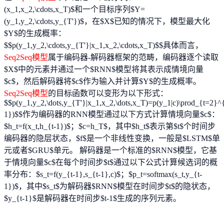
(x_1,x_2,\cdots,x_T)$和一个目标序列$Y=
(y_1,y_2,\cdots,y_{T'})$，在$X$已知的情况下，模型最大化
$Y$的生成概率：
$$p(y_1,y_2,\cdots,y_{T'}|x_1,x_2,\cdots,x_T)$$具体而言，
Seq2Seq模型
属于编码器-解码器框架的范畴，编码器逐个读取
$X$中的元素并通过一个$RNN$模型将其表示成情境向量
$c$，然后解码器将$c$作为输入并计算$Y$的生成概率。
Seq2Seq模型
的目标函数可以变形为以下形式：
$$p(y_1,y_2,\dots,y_{T'}|x_1,x_2,\dots,x_T)=p(y_1|c)\prod_{t=2}^{T
1})$$作为编码器的RNN模型通过以下方式计算情境向量$c$：
$h_t=f(x_t,h_{t-1})$；$c=h_T$，其中$h_t$表示第$t$个时间步
编码器的隐层状态，$f$是一个非线性变换，一般是$LSTM$单
元或者$GRU$单元。 解码器是一个标准的$RNN$模型，它基
于情境向量$c$在每个时间步$t$通过以下公式计算候选词的概
率分布：$s_t=f(y_{t-1},s_{t-1},c)$；$p_t=softmax(s_t,y_{t-
1})$，其中$s_t$为解码器$RNN$模型在时间步$t$的隐状态，
$y_{t-1}$是解码器在时间步$t-1$生成的序列元素。