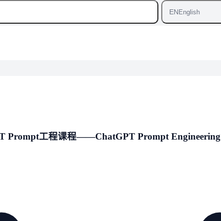
EN
English
工程课程——ChatGPT Prompt Engineering for