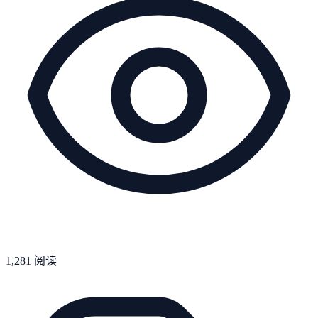
1,281
阅读