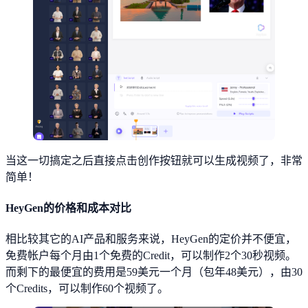
当这一切搞定之后直接点击创作按钮就可以生成视频了，非常
简单！
HeyGen的价格和成本对比
相比较其它的AI产品和服务来说，HeyGen的定价并不便宜，
免费帐户每个月由1个免费的Credit，可以制作2个30秒视频。
而剩下的最便宜的费用是59美元一个月（包年48美元），由30
个Credits，可以制作60个视频了。