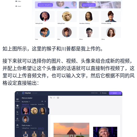
如上图所示，这里的猴子和川普都是我上传的。
接下来就可以选择你的图片、视频、头像来组合成新的视频，
并配上你希望让这个头像说的话语就可以直接制作视频了，这
里可以上传音频文件，也可以输入文字，然后它根据不同的风
格设定直接输出：