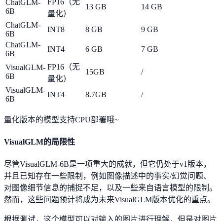
FP16（无
ChatGLM-
13 GB
14 GB
6B
量化）
ChatGLM-
INT8
8 GB
9 GB
6B
ChatGLM-
INT4
6 GB
7 GB
6B
FP16（无
VisualGLM-
15GB
/
6B
量化）
VisualGLM-
INT4
8.7GB
/
6B
量化版本的模型支持CPU部署哦~
VisualGLM的局限性
尽管VisualGLM-6B是一项重大的成就，但它仍处于v1版本，
并且已知存在一些限制，例如图像描述中的事实/幻觉问题、
对图像细节信息的捕捉不足，以及一些来自语言模型的限制。
然而，这些问题预计将成为未来VisualGLM版本优化的重点。
根据测试，这个模型可以对输入的图片进行理解，但是对图片