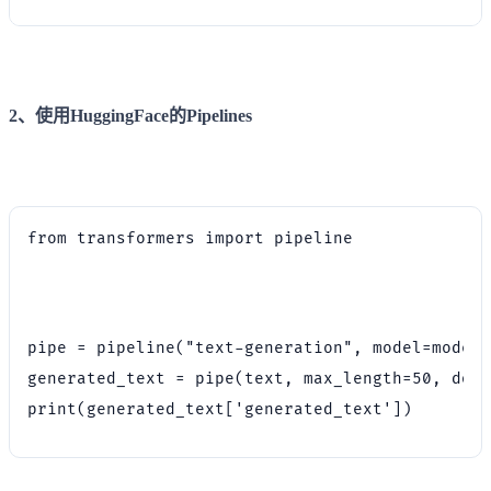
2、使用HuggingFace的Pipelines
from transformers import pipeline
pipe = pipeline("text-generation", model=model,
generated_text = pipe(text, max_length=50, do_s