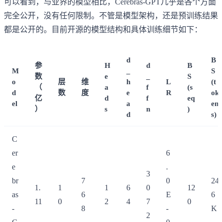
可以看到，与业界的模型相比，Cerebras-GPT几乎是各个方面
完全公开，没有任何限制。不管是模型架构，还是预训练结果
都是公开的。目前开源的模型结构和具体训练细节如下：
d
B
参
H
d
B
M
_
S
数
e
_
S
o
层
维
h
L
(t
（
a
f
(s
d
数
度
e
R
ok
亿
d
f
eq
el
a
en
）
s
n
)
d
s)
C
er
6
e
.
3
br
7
0
24
1.
1
1
6
0
12
as
6
E
6
11
0
2
4
7
0
-
8
-
K
2