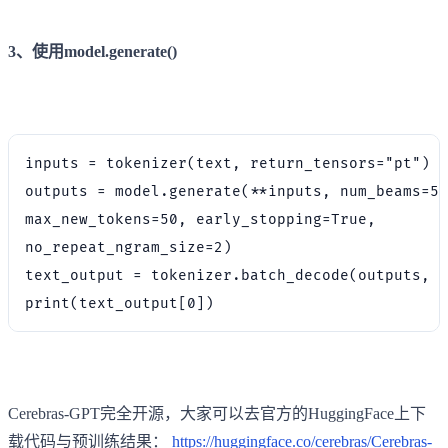
3、使用model.generate()
inputs = tokenizer(text, return_tensors="pt")

outputs = model.generate(**inputs, num_beams=5,

max_new_tokens=50, early_stopping=True,

no_repeat_ngram_size=2)

text_output = tokenizer.batch_decode(outputs, s
Cerebras-GPT完全开源，大家可以去官方的HuggingFace上下
载代码与预训练结果：
https://huggingface.co/cerebras/Cerebras-