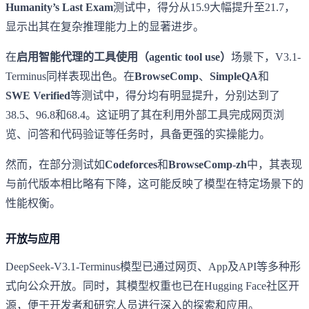
Humanity’s Last Exam
测试中，得分从15.9大幅提升至21.7，
显示出其在复杂推理能力上的显著进步。
在
启用智能代理的工具使用（agentic tool use）
场景下，V3.1-
Terminus同样表现出色。在
BrowseComp
、
SimpleQA
和
SWE Verified
等测试中，得分均有明显提升，分别达到了
38.5、96.8和68.4。这证明了其在利用外部工具完成网页浏
览、问答和代码验证等任务时，具备更强的实操能力。
然而，在部分测试如
Codeforces
和
BrowseComp-zh
中，其表现
与前代版本相比略有下降，这可能反映了模型在特定场景下的
性能权衡。
开放与应用
DeepSeek-V3.1-Terminus模型已通过网页、App及API等多种形
式向公众开放。同时，其模型权重也已在Hugging Face社区开
源，便于开发者和研究人员进行深入的探索和应用。