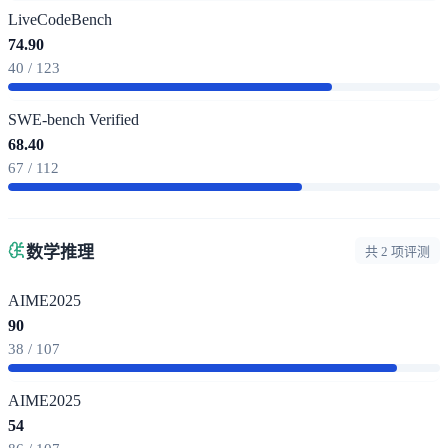
LiveCodeBench
74.90
40 / 123
SWE-bench Verified
68.40
67 / 112
数学推理
共 2 项评测
AIME2025
90
38 / 107
AIME2025
54