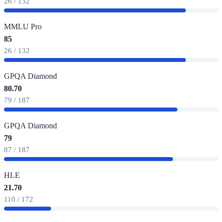
26 / 132
MMLU Pro
85
26 / 132
GPQA Diamond
80.70
79 / 187
GPQA Diamond
79
87 / 187
HLE
21.70
110 / 172