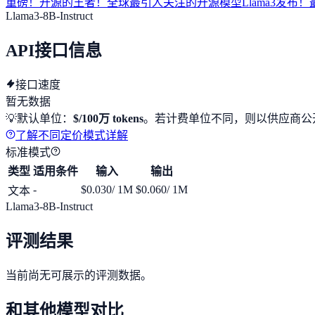
重磅！开源的王者！全球最引人关注的开源模型Llama3发布！最
Llama3-8B-Instruct
API接口信息
接口速度
暂无数据
💡
默认单位：
$/100万 tokens
。若计费单位不同，则以供应商公
了解不同定价模式详解
标准模式
类型
适用条件
输入
输出
-
$0.030
/ 1M
$0.060
/ 1M
文本
Llama3-8B-Instruct
评测结果
当前尚无可展示的评测数据。
和其他模型对比