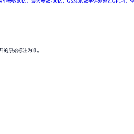
小参数80亿，最大参数700亿，GSM8K数学评测超过GPT-4，
开的原始标注为准。