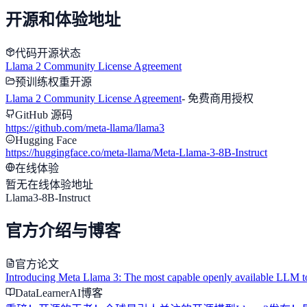
开源和体验地址
代码开源状态
Llama 2 Community License Agreement
预训练权重开源
Llama 2 Community License Agreement
-
免费商用授权
GitHub 源码
https://github.com/meta-llama/llama3
Hugging Face
https://huggingface.co/meta-llama/Meta-Llama-3-8B-Instruct
在线体验
暂无在线体验地址
Llama3-8B-Instruct
官方介绍与博客
官方论文
Introducing Meta Llama 3: The most capable openly available LLM t
DataLearnerAI博客