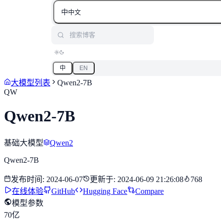
中
中文
搜索博客
中
EN
大模型列表
Qwen2-7B
QW
Qwen2-7B
基础大模型
Qwen2
Qwen2-7B
发布时间
:
2024-06-07
更新于
:
2024-06-09 21:26:08
768
在线体验
GitHub
Hugging Face
Compare
模型参数
70亿