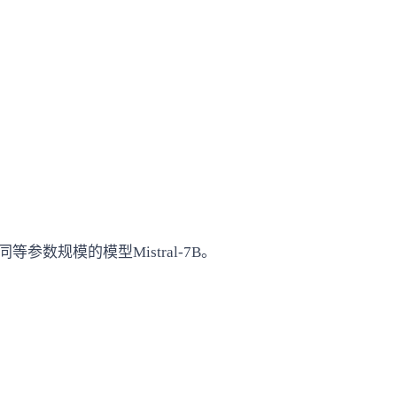
参数规模的模型Mistral-7B。