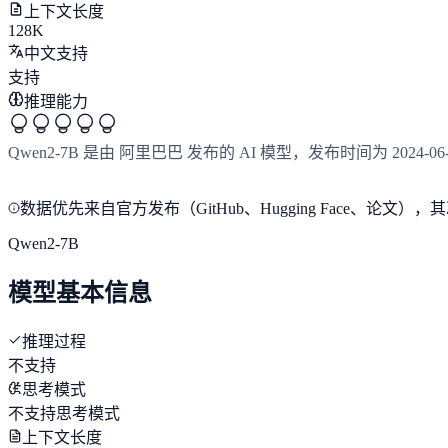
上下文长度
128K
中文支持
支持
推理能力
Qwen2-7B 是由 阿里巴巴 发布的 AI 模型，发布时间为 2024
数据优先来自官方发布（GitHub、Hugging Face、
Qwen2-7B
模型基本信息
推理过程
不支持
思考模式
不支持思考模式
上下文长度