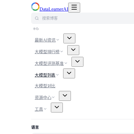
切换导航菜单
DataLearnerAI
搜索博客
最新AI资讯
大模型排行榜
大模型评测基准
大模型列表
大模型对比
资源中心
工具
语言