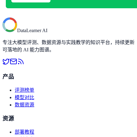
DataLearner AI
专注大模型评测、数据资源与实践教学的知识平台，持续更新
可落地的 AI 能力图谱。
产品
评测榜单
模型对比
数据资源
资源
部署教程