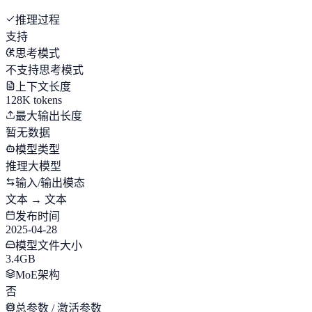
推理过程
支持
思考模式
不支持思考模式
上下文长度
128K tokens
最大输出长度
暂无数据
模型类型
推理大模型
输入/输出模态
文本 → 文本
发布时间
2025-04-28
模型文件大小
3.4GB
MoE架构
否
总参数 / 激活参数