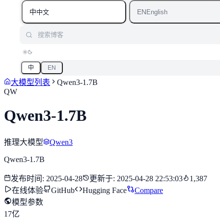
中
EN
中文
English
搜索博客
中
EN
大模型列表
Qwen3-1.7B
QW
Qwen3-1.7B
推理大模型
Qwen3
Qwen3-1.7B
发布时间
:
2025-04-28
更新于
:
2025-04-28 22:53:03
1,387
在线体验
GitHub
Hugging Face
Compare
模型参数
17亿