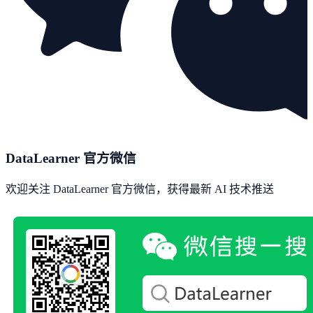
DataLearner 官方微信
欢迎关注 DataLearner 官方微信，获得最新 AI 技术推送