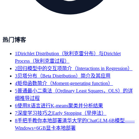
热门博客
1
Dirichlet Distribution（狄利克雷分布）与Dirichlet
Process（狄利克雷过程）
2
回归模型中的交互项简介（Interactions in Regression）
3
贝塔分布（Beta Distribution）简介及其应用
4
矩母函数简介（Moment-generating function）
5
普通最小二乘法（Ordinary Least Squares，OLS）的详
细推导过程
6
使用R语言进行K-means聚类并分析结果
7
深度学习技巧之Early Stopping（早停法）
8
手把手教你本地部署清华大学的ChatGLM-6B模型——
Windows+6GB显卡本地部署