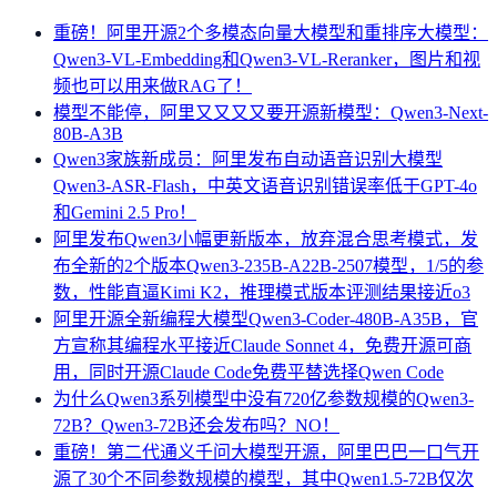
重磅！阿里开源2个多模态向量大模型和重排序大模型：
Qwen3-VL-Embedding和Qwen3-VL-Reranker，图片和视
频也可以用来做RAG了！
模型不能停，阿里又又又又要开源新模型：Qwen3-Next-
80B-A3B
Qwen3家族新成员：阿里发布自动语音识别大模型
Qwen3-ASR-Flash，中英文语音识别错误率低于GPT-4o
和Gemini 2.5 Pro！
阿里发布Qwen3小幅更新版本，放弃混合思考模式，发
布全新的2个版本Qwen3-235B-A22B-2507模型，1/5的参
数，性能直逼Kimi K2，推理模式版本评测结果接近o3
阿里开源全新编程大模型Qwen3-Coder-480B-A35B，官
方宣称其编程水平接近Claude Sonnet 4，免费开源可商
用，同时开源Claude Code免费平替选择Qwen Code
为什么Qwen3系列模型中没有720亿参数规模的Qwen3-
72B？Qwen3-72B还会发布吗？NO！
重磅！第二代通义千问大模型开源，阿里巴巴一口气开
源了30个不同参数规模的模型，其中Qwen1.5-72B仅次