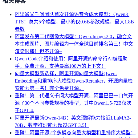
相关博客
阿里通义千问团队首次开源语音合成大模型：Qwen3-
TTS：总共5个模型，最小的仅0.6B参数规模，最大1.8B
参数
阿里发布第二代图像大模型：Qwen-Image-2.0，融合文
本生成图片、图片编辑为一体全球目前排名第三！中文
渲染很棒！但不开源~
Qwen Code介绍和使用：阿里开源的命令行AI编程助
手，免费开源，支持最高100万的上下文！
向量大模型新选择，阿里开源向量大模型Qwen-
Embedding和重排序大模型Qwen-Reranker，开源向量检
索能力第一名！完全免费开源。
重磅！第二代通义千问大模型开源，阿里巴巴一口气开
源了30个不同参数规模的模型，其中Qwen1.5-72B仅次
于GPT-4.
阿里开源最新Qwen-14B：英文理解能力接近LLaMA2-
70B，数学推理能力超过GPT-3.5！
重磅！阿里开源2个多模态向量大模型和重排序大模型：