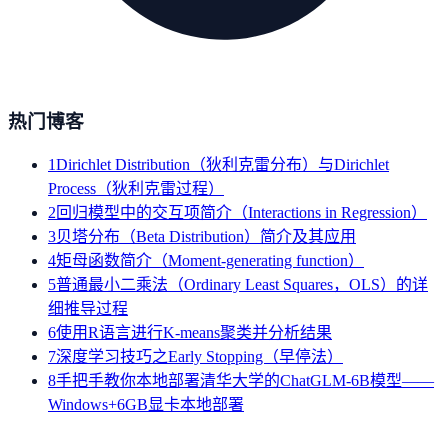
热门博客
1
Dirichlet Distribution（狄利克雷分布）与Dirichlet
Process（狄利克雷过程）
2
回归模型中的交互项简介（Interactions in Regression）
3
贝塔分布（Beta Distribution）简介及其应用
4
矩母函数简介（Moment-generating function）
5
普通最小二乘法（Ordinary Least Squares，OLS）的详
细推导过程
6
使用R语言进行K-means聚类并分析结果
7
深度学习技巧之Early Stopping（早停法）
8
手把手教你本地部署清华大学的ChatGLM-6B模型——
Windows+6GB显卡本地部署