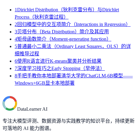
1
Dirichlet Distribution（狄利克雷分布）与Dirichlet
Process（狄利克雷过程）
2
回归模型中的交互项简介（Interactions in Regression）
3
贝塔分布（Beta Distribution）简介及其应用
4
矩母函数简介（Moment-generating function）
5
普通最小二乘法（Ordinary Least Squares，OLS）的详
细推导过程
6
使用R语言进行K-means聚类并分析结果
7
深度学习技巧之Early Stopping（早停法）
8
手把手教你本地部署清华大学的ChatGLM-6B模型——
Windows+6GB显卡本地部署
DataLearner AI
专注大模型评测、数据资源与实践教学的知识平台，持续更新
可落地的 AI 能力图谱。