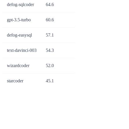
defog-sqlcoder
64.6
gpt-3.5-turbo
60.6
defog-easysql
57.1
text-davinci-003
54.3
wizardcoder
52.0
starcoder
45.1