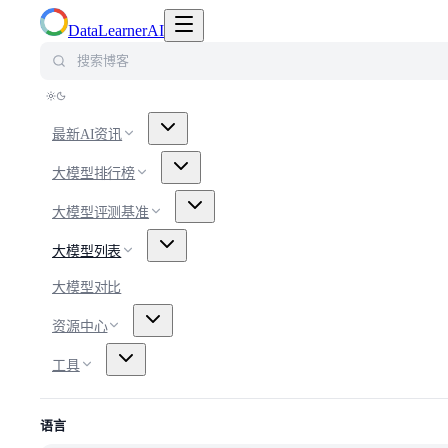
切换导航菜单
DataLearnerAI
搜索博客
最新AI资讯
大模型排行榜
大模型评测基准
大模型列表
大模型对比
资源中心
工具
语言