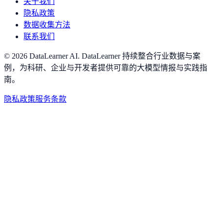
关于我们
隐私政策
数据收集方法
联系我们
©
2026
DataLearner AI
.
DataLearner 持续整合行业数据与案
例，为科研、企业与开发者提供可靠的大模型情报与实践指
南。
隐私政策
服务条款