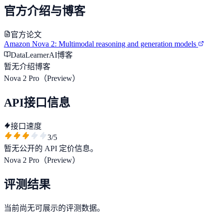
官方介绍与博客
官方论文
Amazon Nova 2: Multimodal reasoning and generation models
DataLearnerAI博客
暂无介绍博客
Nova 2 Pro（Preview）
API接口信息
接口速度
3
/5
暂无公开的 API 定价信息。
Nova 2 Pro（Preview）
评测结果
当前尚无可展示的评测数据。