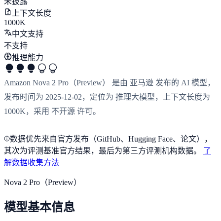
未披露
上下文长度
1000K
中文支持
不支持
推理能力
Amazon Nova 2 Pro（Preview） 是由 亚马逊 发布的 AI 模型，
发布时间为 2025-12-02，定位为 推理大模型，上下文长度为
1000K，采用 不开源 许可。
数据优先来自官方发布（GitHub、Hugging Face、论文），
其次为评测基准官方结果，最后为第三方评测机构数据。
了
解数据收集方法
Nova 2 Pro（Preview）
模型基本信息