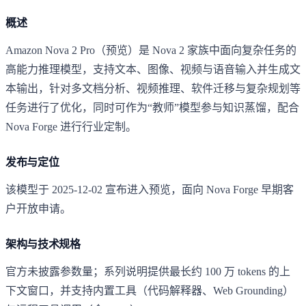
概述
Amazon Nova 2 Pro（预览）是 Nova 2 家族中面向复杂任务的
高能力推理模型，支持文本、图像、视频与语音输入并生成文
本输出，针对多文档分析、视频推理、软件迁移与复杂规划等
任务进行了优化，同时可作为“教师”模型参与知识蒸馏，配合
Nova Forge 进行行业定制。
发布与定位
该模型于 2025-12-02 宣布进入预览，面向 Nova Forge 早期客
户开放申请。
架构与技术规格
官方未披露参数量；系列说明提供最长约 100 万 tokens 的上
下文窗口，并支持内置工具（代码解释器、Web Grounding）