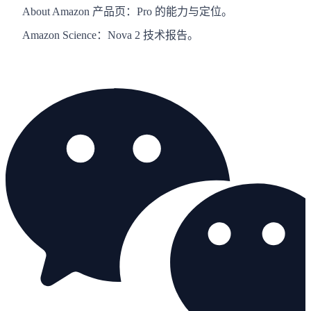
About Amazon 产品页：Pro 的能力与定位。
Amazon Science：Nova 2 技术报告。