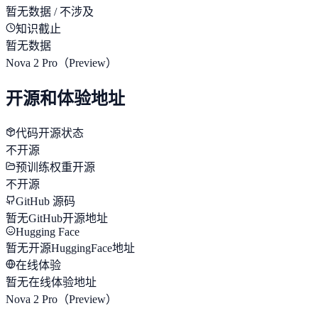
暂无数据 / 不涉及
知识截止
暂无数据
Nova 2 Pro（Preview）
开源和体验地址
代码开源状态
不开源
预训练权重开源
不开源
GitHub 源码
暂无GitHub开源地址
Hugging Face
暂无开源HuggingFace地址
在线体验
暂无在线体验地址
Nova 2 Pro（Preview）