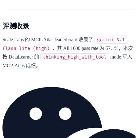
评测收录
Scale Labs 的 MCP-Atlas leaderboard 收录了
gemini-3.1-
，其 All 1000 pass rate 为 57.1%，本次
flash-lite (high)
按 DataLearner 的
mode 写入
thinking_high_with_tool
MCP-Atlas 成绩。