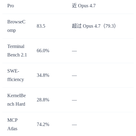
Pro
近 Opus 4.7
BrowseC
83.5
超过 Opus 4.7（79.3）
omp
Terminal
66.0%
—
Bench 2.1
SWE-
34.8%
—
fficiency
KernelBe
28.8%
—
nch Hard
MCP
74.2%
—
Atlas