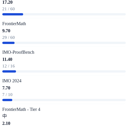
17.20
21 / 60
FrontierMath
9.70
29 / 60
IMO-ProofBench
11.40
12 / 16
IMO 2024
7.70
7 / 10
FrontierMath - Tier 4
中
2.10