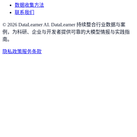
数据收集方法
联系我们
©
2026
DataLearner AI
.
DataLearner 持续整合行业数据与案
例，为科研、企业与开发者提供可靠的大模型情报与实践指
南。
隐私政策
服务条款