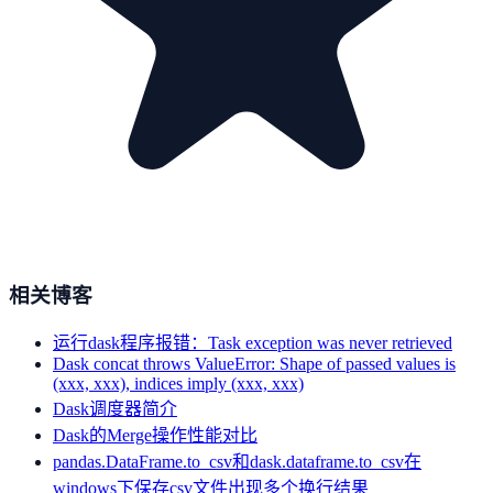
相关博客
运行dask程序报错：Task exception was never retrieved
Dask concat throws ValueError: Shape of passed values is
(xxx, xxx), indices imply (xxx, xxx)
Dask调度器简介
Dask的Merge操作性能对比
pandas.DataFrame.to_csv和dask.dataframe.to_csv在
windows下保存csv文件出现多个换行结果