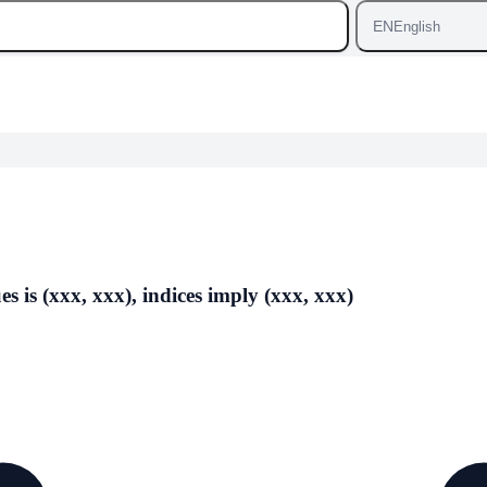
EN
English
 is (xxx, xxx), indices imply (xxx, xxx)