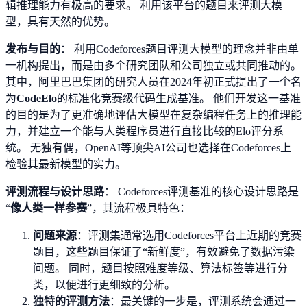
辑推理能力有极高的要求。 利用该平台的题目来评测大模
型，具有天然的优势。
发布与目的
： 利用Codeforces题目评测大模型的理念并非由单
一机构提出，而是由多个研究团队和公司独立或共同推动的。
其中，阿里巴巴集团的研究人员在2024年初正式提出了一个名
为
CodeElo
的标准化竞赛级代码生成基准。 他们开发这一基准
的目的是为了更准确地评估大模型在复杂编程任务上的推理能
力，并建立一个能与人类程序员进行直接比较的Elo评分系
统。 无独有偶，OpenAI等顶尖AI公司也选择在Codeforces上
检验其最新模型的实力。
评测流程与设计思路
： Codeforces评测基准的核心设计思路是
“
像人类一样参赛
”，其流程极具特色：
问题来源
：评测集通常选用Codeforces平台上近期的竞赛
题目，这些题目保证了“新鲜度”，有效避免了数据污染
问题。 同时，题目按照难度等级、算法标签等进行分
类，以便进行更细致的分析。
独特的评测方法
：最关键的一步是，评测系统会通过一