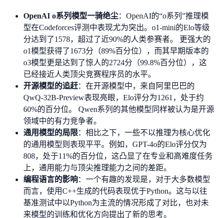
OpenAI o系列模型一骑绝尘
：OpenAI的“o系列”推理模
型在Codeforces评测中表现尤为突出。o1-mini的Elo等级
分达到了1578，超过了近90%的人类参赛者。 更强大的
o1模型获得了1673分（89%百分位），而其早期版本的
o3模型更是达到了惊人的2724分（99.8%百分位），这
已经接近人类顶尖竞赛程序员的水平。
开源模型的追赶
：在开源模型中，来自阿里巴巴的
QwQ-32B-Preview表现亮眼，Elo评分为1261，处于约
60%的百分位。 Qwen系列的其他模型同样被认为是开源
领域中的有力竞争者。
通用模型的局限
：相比之下，一些不以推理为核心优化
的通用模型则表现平平。例如，GPT-4o的Elo评分仅为
808，处于11%的百分位，这凸显了在专业和高难度任务
上，通用能力与顶尖推理能力之间的差距。
编程语言的影响
：一个有趣的发现是，对于大多数模型
而言，使用C++生成的代码表现优于Python。这与以往
基准测试中以Python为主流的情况形成了对比，也对未
来模型的训练和优化方向提出了新的思考。