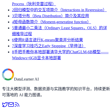
Process（狄利克雷过程）
2
回归模型中的交互项简介（Interactions in Regression）
3
贝塔分布（Beta Distribution）简介及其应用
4
矩母函数简介（Moment-generating function）
5
普通最小二乘法（Ordinary Least Squares，OLS）的详
细推导过程
6
使用R语言进行K-means聚类并分析结果
7
深度学习技巧之Early Stopping（早停法）
8
手把手教你本地部署清华大学的ChatGLM-6B模型——
Windows+6GB显卡本地部署
DataLearner AI
专注大模型评测、数据资源与实践教学的知识平台，持续更新
可落地的 AI 能力图谱。