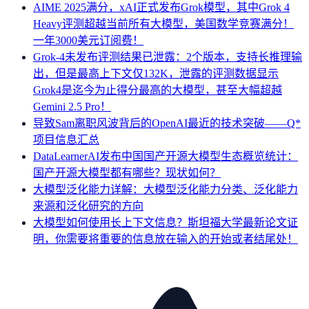
AIME 2025满分，xAI正式发布Grok模型，其中Grok 4
Heavy评测超越当前所有大模型，美国数学竞赛满分！
一年3000美元订阅费！
Grok-4未发布评测结果已泄露：2个版本，支持长推理输
出，但是最高上下文仅132K，泄露的评测数据显示
Grok4是迄今为止得分最高的大模型，甚至大幅超越
Gemini 2.5 Pro！
导致Sam离职风波背后的OpenAI最近的技术突破——Q*
项目信息汇总
DataLearnerAI发布中国国产开源大模型生态概览统计：
国产开源大模型都有哪些？现状如何？
大模型泛化能力详解：大模型泛化能力分类、泛化能力
来源和泛化研究的方向
大模型如何使用长上下文信息？斯坦福大学最新论文证
明，你需要将重要的信息放在输入的开始或者结尾处！