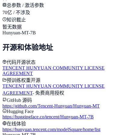
总参数 / 激活参数
70亿 / 不涉及
知识截止
暂无数据
Hunyuan-MT-7B
开源和体验地址
代码开源状态
TENCENT HUNYUAN COMMUNITY LICENSE
AGREEMENT
预训练权重开源
TENCENT HUNYUAN COMMUNITY LICENSE
AGREEMENT
-
免费商用授权
GitHub 源码
https://github.com/Tencent-Hunyuan/Hunyuan-MT
Hugging Face
https://huggingface.co/tencent/Hunyuan-MT-7B
在线体验
https://hunyuan.tencent.com/modelSquare/home/list
Hunyuan-MT-7B