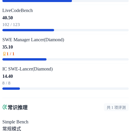
LiveCodeBench
40.50
102 / 123
SWE Manager Lancer(Diamond)
35.10
1 / 1
IC SWE-Lancer(Diamond)
14.40
8 / 8
常识推理
共 1 项评测
Simple Bench
常规模式