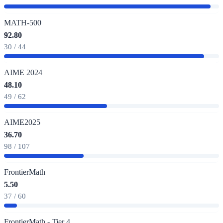
MATH-500
92.80
30 / 44
AIME 2024
48.10
49 / 62
AIME2025
36.70
98 / 107
FrontierMath
5.50
37 / 60
FrontierMath - Tier 4