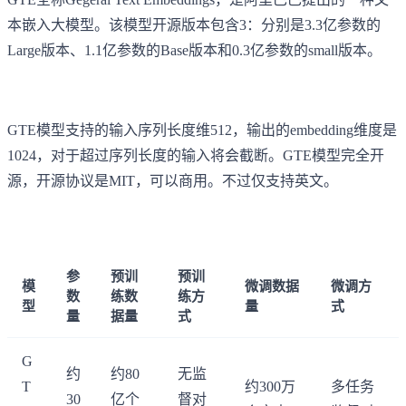
本嵌入大模型。该模型开源版本包含3：分别是3.3亿参数的
Large版本、1.1亿参数的Base版本和0.3亿参数的small版本。
GTE模型支持的输入序列长度维512，输出的embedding维度是
1024，对于超过序列长度的输入将会截断。GTE模型完全开
源，开源协议是MIT，可以商用。不过仅支持英文。
参
预训
预训
模
微调数据
微调方
数
练数
练方
型
量
式
量
据量
式
G
约
约80
无监
T
约300万
多任务
30
亿个
督对