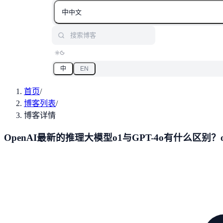
中
中文
搜索博客
中
EN
首页
/
博客列表
/
博客详情
OpenAI最新的推理大模型o1与GPT-4o有什么区别？