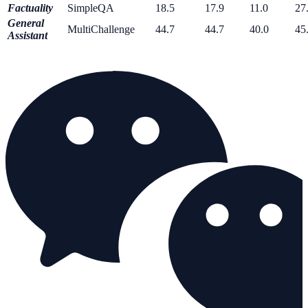
Factuality
SimpleQA
18.5
17.9
11.0
27
General
MultiChallenge
44.7
44.7
40.0
45
Assistant