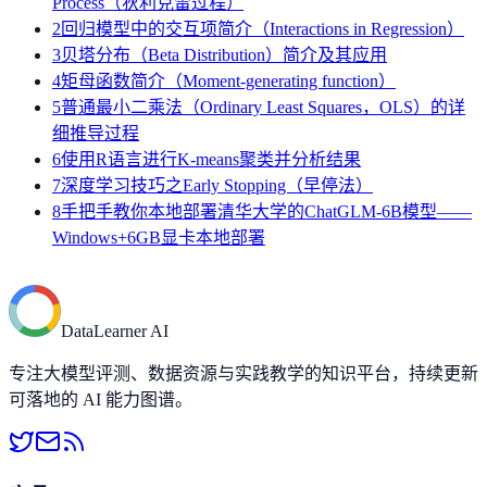
Process（狄利克雷过程）
2
回归模型中的交互项简介（Interactions in Regression）
3
贝塔分布（Beta Distribution）简介及其应用
4
矩母函数简介（Moment-generating function）
5
普通最小二乘法（Ordinary Least Squares，OLS）的详
细推导过程
6
使用R语言进行K-means聚类并分析结果
7
深度学习技巧之Early Stopping（早停法）
8
手把手教你本地部署清华大学的ChatGLM-6B模型——
Windows+6GB显卡本地部署
DataLearner AI
专注大模型评测、数据资源与实践教学的知识平台，持续更新
可落地的 AI 能力图谱。