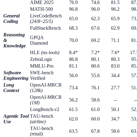
AIME 2025
76.9
74.6
81.5
87
MATH-500
96.8
96.0
96.2
98
General
LiveCodeBench
65.0
62.3
65.9
73
Coding
(24/8~25/5)
FullStackBench
68.3
67.6
62.9
69
Reasoning
GPQA
&
70.0
69.2
71.1
81
Diamond
Knowledge
HLE
(no tools)
8.4*
7.2*
7.6*
17.
ZebraLogic
86.8
80.1
80.3
95
MMLU-Pro
81.1
80.6
83.0
85
Software
SWE-bench
56.0
55.6
34.4
57
Engineering
Verified
Long
OpenAI-MRCR
73.4
76.1
27.7
51
Context
(128k)
OpenAI-MRCR
56.2
58.6
--
--
(1M)
LongBench-v2
61.5
61.0
50.1
52
Agentic Tool
TAU-bench
62.0
60.0
34.7
53
Use
(airline)
TAU-bench
63.5
67.8
58.6
63
(retail)