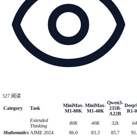
527
阅读
Qwen3-
MiniMax-
MiniMax-
DeepS
Category
Task
235B-
M1-80K
M1-40K
R1-0
A22B
Extended
80K
40K
32k
64
Thinking
Mathematics
AIME 2024
86.0
83.3
85.7
91