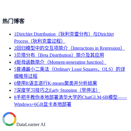
热门博客
1
Dirichlet Distribution（狄利克雷分布）与Dirichlet
Process（狄利克雷过程）
2
回归模型中的交互项简介（Interactions in Regression）
3
贝塔分布（Beta Distribution）简介及其应用
4
矩母函数简介（Moment-generating function）
5
普通最小二乘法（Ordinary Least Squares，OLS）的详
细推导过程
6
使用R语言进行K-means聚类并分析结果
7
深度学习技巧之Early Stopping（早停法）
8
手把手教你本地部署清华大学的ChatGLM-6B模型——
Windows+6GB显卡本地部署
DataLearner AI