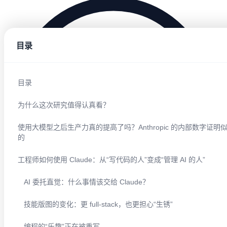
目录
目录
为什么这次研究值得认真看？
使用大模型之后生产力真的提高了吗？Anthropic 的内部数字证明
的
工程师如何使用 Claude：从“写代码的人”变成“管理 AI 的人”
AI 委托直觉：什么事情该交给 Claude？
1,064
阅读
技能版图的变化：更 full-stack，也更担心“生锈”
编程的“乐趣”正在被重写