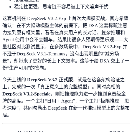
稳定性更强，思考链不容易被上下文噪声干扰
这套机制在 DeepSeek V3.2-Exp 上首次大规模实战，官方希望
确认：在不大幅动模型主体的前提下，把 DSA 这套稀疏注意
力接到原有框架里，看看在真实用户的长对话、复杂推理和
Agent 使用中会不会翻车。结果比很多人预期得更乐观——大
量社区对比测试显示，在多数场景中，DeepSeek V3.2-Exp 并
不逊于DeepSeek V3.1-Terminus，没有出现明显的“减分场
景”，却带来了更好的长上下文效率。这等于给 DSA 交上了一
份“生产可用”的答卷。
今天上线的
DeepSeek V3.2 正式版
，就是在这套架构验证之
上，完成的一次「真正意义上的完整模型」。同时亮相的
DeepSeek V3.2-Speciale
，则把推理能力进一步推到竞赛级金
牌的高度。一个主打“日用 + Agent”，一个主打“极限推理 + 思
考深度”，共同勾勒出 DeepSeek 在新一代推理模型上的完整布
局。