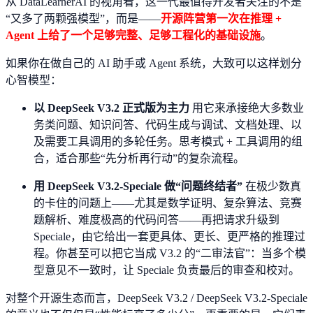
从 DataLearnerAI 的视角看，这一代最值得开发者关注的不是
“又多了两颗强模型”，而是——
开源阵营第一次在推理 +
Agent 上给了一个足够完整、足够工程化的基础设施
。
如果你在做自己的 AI 助手或 Agent 系统，大致可以这样划分
心智模型：
以 DeepSeek V3.2 正式版为主力
用它来承接绝大多数业
务类问题、知识问答、代码生成与调试、文档处理、以
及需要工具调用的多轮任务。思考模式 + 工具调用的组
合，适合那些“先分析再行动”的复杂流程。
用 DeepSeek V3.2-Speciale 做“问题终结者”
在极少数真
的卡住的问题上——尤其是数学证明、复杂算法、竞赛
题解析、难度极高的代码问答——再把请求升级到
Speciale，由它给出一套更具体、更长、更严格的推理过
程。你甚至可以把它当成 V3.2 的“二审法官”：当多个模
型意见不一致时，让 Speciale 负责最后的审查和校对。
对整个开源生态而言，DeepSeek V3.2 / DeepSeek V3.2-Speciale