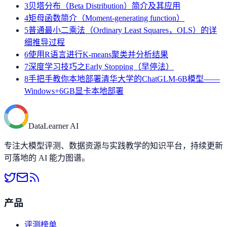
3
贝塔分布（Beta Distribution）简介及其应用
4
矩母函数简介（Moment-generating function）
5
普通最小二乘法（Ordinary Least Squares，OLS）的详
细推导过程
6
使用R语言进行K-means聚类并分析结果
7
深度学习技巧之Early Stopping（早停法）
8
手把手教你本地部署清华大学的ChatGLM-6B模型——
Windows+6GB显卡本地部署
DataLearner AI
专注大模型评测、数据资源与实践教学的知识平台，持续更新
可落地的 AI 能力图谱。
产品
评测榜单