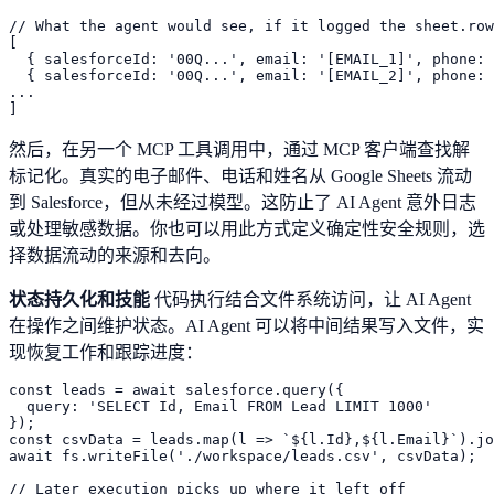
// What the agent would see, if it logged the sheet.row
[

  { salesforceId: '00Q...', email: '[EMAIL_1]', phone: 
  { salesforceId: '00Q...', email: '[EMAIL_2]', phone: 
...

然后，在另一个 MCP 工具调用中，通过 MCP 客户端查找解
标记化。真实的电子邮件、电话和姓名从 Google Sheets 流动
到 Salesforce，但从未经过模型。这防止了 AI Agent 意外日志
或处理敏感数据。你也可以用此方式定义确定性安全规则，选
择数据流动的来源和去向。
状态持久化和技能
代码执行结合文件系统访问，让 AI Agent
在操作之间维护状态。AI Agent 可以将中间结果写入文件，实
现恢复工作和跟踪进度：
const leads = await salesforce.query({

  query: 'SELECT Id, Email FROM Lead LIMIT 1000'

});

const csvData = leads.map(l => `${l.Id},${l.Email}`).jo
await fs.writeFile('./workspace/leads.csv', csvData);

// Later execution picks up where it left off
