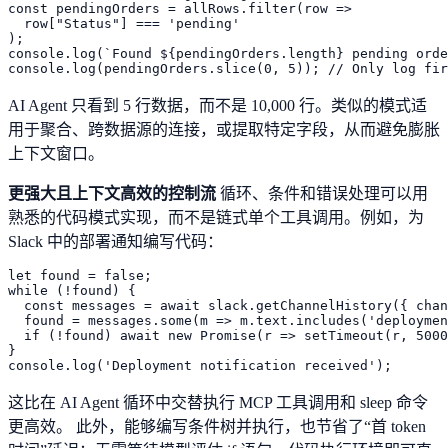
const pendingOrders = allRows.filter(row =>

  row["Status"] === 'pending'

);

console.log(`Found ${pendingOrders.length} pending orde
AI Agent 只看到 5 行数据，而不是 10,000 行。类似的模式适
用于聚合、跨数据源的连接，或提取特定字段，从而避免膨胀
上下文窗口。
更强大且上下文高效的控制流
循环、条件和错误处理可以用
熟悉的代码模式实现，而不是链式单个工具调用。例如，为
Slack 中的部署通知编写代码：
let found = false;

while (!found) {

  const messages = await slack.getChannelHistory({ chan
  found = messages.some(m => m.text.includes('deploymen
  if (!found) await new Promise(r => setTimeout(r, 5000
}

这比在 AI Agent 循环中交替执行 MCP 工具调用和 sleep 命令
更高效。 此外，能够编写条件树并执行，也节省了“首 token