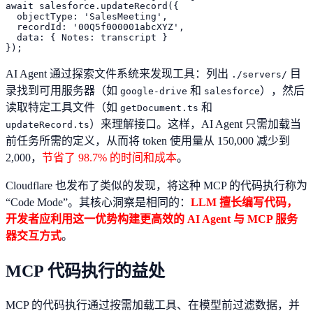
await salesforce.updateRecord({

  objectType: 'SalesMeeting',

  recordId: '00Q5f000001abcXYZ',

  data: { Notes: transcript }

AI Agent 通过探索文件系统来发现工具：列出
目
./servers/
录找到可用服务器（如
和
），然后
google-drive
salesforce
读取特定工具文件（如
和
getDocument.ts
）来理解接口。这样，AI Agent 只需加载当
updateRecord.ts
前任务所需的定义，从而将 token 使用量从 150,000 减少到
2,000，
节省了 98.7% 的时间和成本
。
Cloudflare 也发布了类似的发现，将这种 MCP 的代码执行称为
“Code Mode”。其核心洞察是相同的：
LLM 擅长编写代码，
开发者应利用这一优势构建更高效的 AI Agent 与 MCP 服务
器交互方式
。
MCP 代码执行的益处
MCP 的代码执行通过按需加载工具、在模型前过滤数据，并