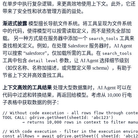
在单步中执行复杂逻辑，来更高效地使用上下文。此外，它还
带来了安全性和状态管理方面的益处。
渐进式披露
模型擅长导航文件系统。将工具呈现为文件系统
中的代码，使得模型可以按需读取定义，而不是预先全部加
载。 另一种方式是在服务器中添加一个
工具来
search_tools
查找相关定义。例如，在处理 Salesforce 服务器时，AI Agent
可以搜索 “salesforce”，仅加载所需的工具。在
search_tools
工具中包含
参数，让 AI Agent 选择细节级别
detail level
（如仅名称、名称加描述，或完整定义带 schema），有助于
节省上下文并高效查找工具。
上下文高效的工具结果
处理大型数据集时，AI Agent 可以在
代码中过滤和转换结果，再返回给模型。考虑从 10,000 行电
子表格中获取数据的例子：
// Without code execution - all rows flow through conte
TOOL CALL: gdrive.getSheet(sheetId: 'abc123')

        → returns 10,000 rows in context to filter manu
// With code execution - filter in the execution enviro
const allRows = await gdrive.getSheet({ sheetId: 'abc12