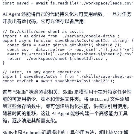
AI Agent 还能将自己的代码持久化为可复用函数。一旦为任务
开发出有效代码，它可以保存以备后用：
// In./skills/save-sheet-as-csv.ts

import * as gdrive from './servers/google-drive';

export async function saveSheetAsCsv(sheetId: string) {

  const data = await gdrive.getSheet({ sheetId });

  const csv = data.map(row => row.join(',')).join('\n')
  await fs.writeFile(`./workspace/sheet-${sheetId}.csv`
  return `./workspace/sheet-${sheetId}.csv`;

}

// Later, in any agent execution:

import { saveSheetAsCsv } from './skills/save-sheet-as-
这与 “Skills” 概念紧密相关：Skills 是模型用于提升特定任务性
能的可复用指令、脚本和资源文件夹。将
文件添加
SKILL.md
到这些保存函数中，即可创建结构化技能，供模型引用使用。
随着时间的推移，这让 AI Agent 能够构建一个高级能力工具
箱，逐步演进其所需支架。
Skills也是Anthropic近期提出的工具使用方法，相比较MCP解