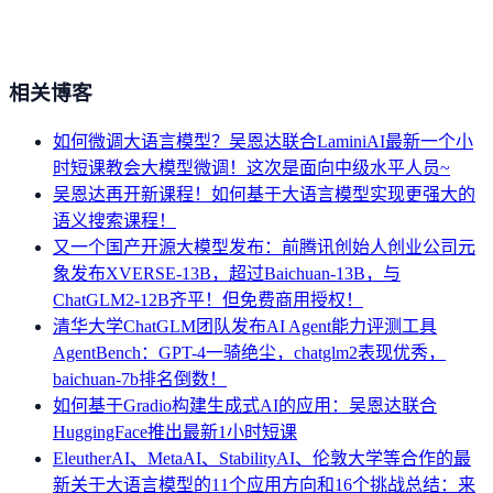
相关博客
如何微调大语言模型？吴恩达联合LaminiAI最新一个小
时短课教会大模型微调！这次是面向中级水平人员~
吴恩达再开新课程！如何基于大语言模型实现更强大的
语义搜索课程！
又一个国产开源大模型发布：前腾讯创始人创业公司元
象发布XVERSE-13B，超过Baichuan-13B，与
ChatGLM2-12B齐平！但免费商用授权！
清华大学ChatGLM团队发布AI Agent能力评测工具
AgentBench：GPT-4一骑绝尘，chatglm2表现优秀，
baichuan-7b排名倒数！
如何基于Gradio构建生成式AI的应用：吴恩达联合
HuggingFace推出最新1小时短课
EleutherAI、MetaAI、StabilityAI、伦敦大学等合作的最
新关于大语言模型的11个应用方向和16个挑战总结：来