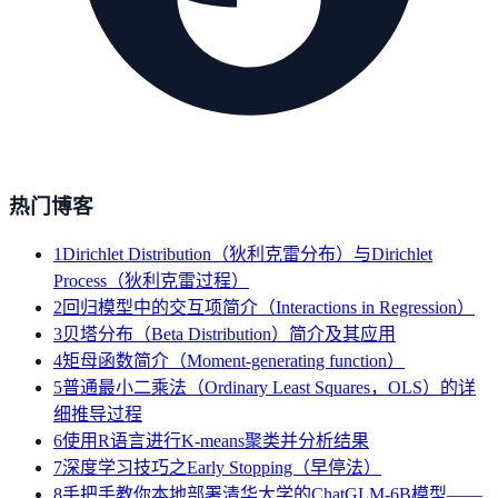
热门博客
1
Dirichlet Distribution（狄利克雷分布）与Dirichlet
Process（狄利克雷过程）
2
回归模型中的交互项简介（Interactions in Regression）
3
贝塔分布（Beta Distribution）简介及其应用
4
矩母函数简介（Moment-generating function）
5
普通最小二乘法（Ordinary Least Squares，OLS）的详
细推导过程
6
使用R语言进行K-means聚类并分析结果
7
深度学习技巧之Early Stopping（早停法）
8
手把手教你本地部署清华大学的ChatGLM-6B模型——