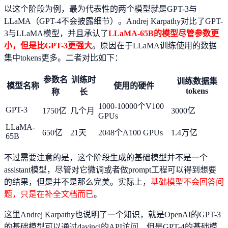
以这个阶段为例，最为代表性的两个模型就是GPT-3与
LLaMA（GPT-4不会披露细节）。Andrej Karpathy对比了GPT-
3与LLaMA模型，并且承认了
LLaMA-65B的模型尽管参数更
小，但是比GPT-3更强大
。原因在于LLaMA训练使用的数据
集中tokens更多。二者对比如下：
参数名
训练时
训练数据集
模型名称
使用的硬件
tokens
称
长
1000-10000个V100
GPT-3
1750亿
几个月
3000亿
GPUs
LLaMA-
650亿
21天
2048个A100 GPUs
1.4万亿
65B
不过需要注意的是，这个阶段生成的基础模型并不是一个
assistant模型，尽管对它微调或者做prompt工程可以得到想要
的结果，但是并不是那么完美。实际上，
基础模型不会回答问
题，只是在补全文档而已
。
这里Andrej Karpathy也说明了一个知识，就是OpenAI的GPT-3
的基础模型可以通过davinci的API访问，但是GPT-4的基础模