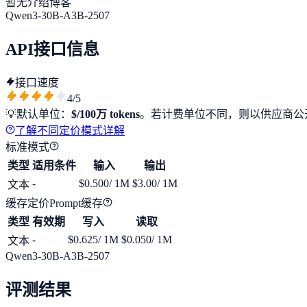
暂无介绍博客
Qwen3-30B-A3B-2507
API接口信息
接口速度
4
/5
💡
默认单位：
$/100万 tokens
。若计费单位不同，则以供应商公
了解不同定价模式详解
标准模式
类型
适用条件
输入
输出
-
$0.500
/ 1M
$3.00
/ 1M
文本
缓存定价
Prompt缓存
类型
有效期
写入
读取
-
$0.625
/ 1M
$0.050
/ 1M
文本
Qwen3-30B-A3B-2507
评测结果