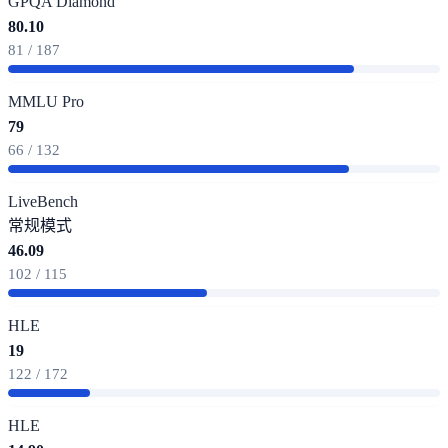
GPQA Diamond
80.10
81 / 187
MMLU Pro
79
66 / 132
LiveBench
常规模式
46.09
102 / 115
HLE
19
122 / 172
HLE