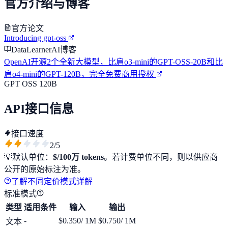
官方介绍与博客
官方论文
Introducing gpt-oss
DataLearnerAI博客
OpenAI开源2个全新大模型，比肩o3-mini的GPT-OSS-20B和比
肩o4-mini的GPT-120B，完全免费商用授权
GPT OSS 120B
API接口信息
接口速度
2
/5
💡
默认单位：
$/100万 tokens
。若计费单位不同，则以供应商
公开的原始标注为准。
了解不同定价模式详解
标准模式
类型
适用条件
输入
输出
-
$0.350
/ 1M
$0.750
/ 1M
文本