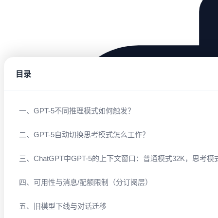
目录
一、GPT-5不同推理模式如何触发？
二、GPT-5自动切换思考模式怎么工作？
三、ChatGPT中GPT-5的上下文窗口：普通模式32K，思考模式
四、可用性与消息/配额限制（分订阅层）
五、旧模型下线与对话迁移