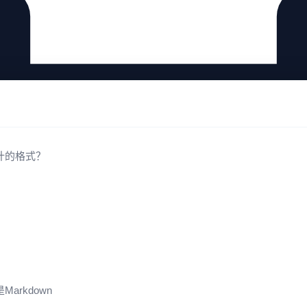
计的格式？
rkdown