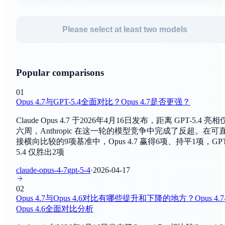
HellaSwag
Muse Spark 1.1
常识推理
Please select at least two models
By
Facebook AI研究实验室
ARC
Grok 4.5
常识推理
By
xAI
Popular comparisons
TruthfulQA
GPT-Live-1
01
真实性评估
Opus 4.7与GPT-5.4全面对比？Opus 4.7是否更强？
By
OpenAI
Claude Opus 4.7 于2026年4月16日发布，距离 GPT-5.4 亮相
BIG-bench
GPT-Live-1 mini
六周，Anthropic 在这一轮的模型竞争中完成了反超。在可
综合评估
By
OpenAI
接横向比较的9项基准中，Opus 4.7 赢得6项、持平1项，GPT
5.4 仅胜出2项
C-Eval
Hy3
claude-opus-4-7
gpt-5-4
·
2026-04-17
综合评估
By
腾讯AI实验室
02
SuperGLUE
Opus 4.7与Opus 4.6对比有哪些提升和下降的地方？Opus 4.
Claude Sonnet 5
自然语言理解
Opus 4.6全面对比分析
By
Anthropic