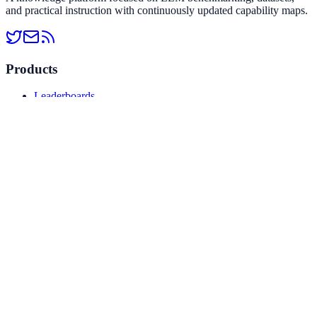
综合评估
and practical instruction with continuously updated capability maps.
Vals CyberBench
AI Agent - 工具使用
Products
OSWorld 2.0
Leaderboards
Model comparison
AI Agent - 工具使用
Datasets
Agents' Last Exam
Resources
Agent能力评测
Tutorials
Editorial
SWE-Marathon
Tool directory
编程与软件工程
Company
Program Bench
About
编程与软件工程
Privacy policy
Data methodology
Contact
FrontierSWE