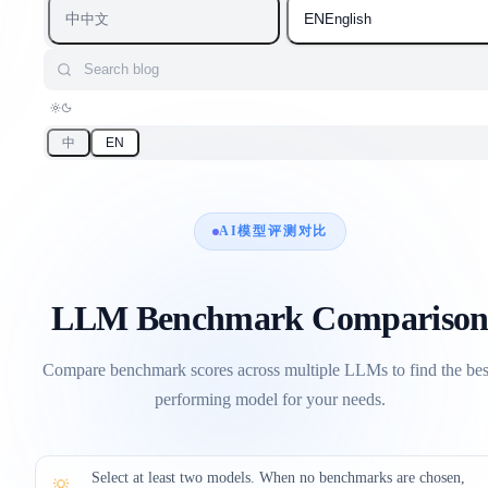
中
EN
中文
English
Search blog
中
EN
AI模型评测对比
LLM Benchmark Compariso
Compare benchmark scores across multiple LLMs to find the bes
performing model for your needs.
Select at least two models. When no benchmarks are chosen,
💡