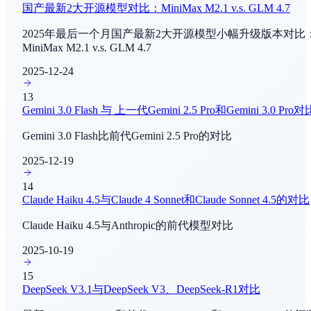
国产最新2大开源模型对比：MiniMax M2.1 v.s. GLM 4.7
Composer 2.5
By
Cursor
2025年最后一个月国产最新2大开源模型小幅升级版本对比
IMO 2025
MiniMax M2.1 v.s. GLM 4.7
数学推理
Grok 4.3 Beta
2025-12-24
By
xAI
Aider-Polyglot
13
Agent能力评测
Gemini 3.0 Flash 与 上一代Gemini 2.5 Pro和Gemini 3.0 Pro对
MiniCPM-V 4.6
By
OpenBMB
τ²-Bench
Gemini 3.0 Flash比前代Gemini 2.5 Pro的对比
Agent能力评测
Happy Horse
2025-12-19
By
阿里巴巴
FrontierMath
14
Claude Haiku 4.5与Claude 4 Sonnet和Claude Sonnet 4.5的对比
数学推理
Gemini 3.1 Flash-Lite
Claude Haiku 4.5与Anthropic的前代模型对比
By
Google Deep Mind
FrontierMath - Tier 4
2025-10-19
数学推理
15
DocVQA
DeepSeek V3.1与DeepSeek V3、DeepSeek-R1对比
多模态理解