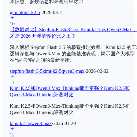
本信息、参数信息和评测结果对比
文本向量检索
Claude Opus 4.8
glm-5
kimi-k2-5
·
2026-03-21
By
Anthropic
Terminal-Bench
10
AI Agent - 工具使用
【数据对比】Stepfun-Flash-3.5 vs Kimi-k2.5 vs Qwen3-Max
Qwen3.7-Max-Preview
才是 2026 开年的性价比之王？
By
阿里巴巴
MMMU
深入解析 Stepfun-Flash-3.5 的极致推理效率、Kimi-k2.5 的
多模态理解
逻辑深度与 Qwen3-Max 的全能基准表现，揭示国产大模型
Qwen3.7 Max
在‘快’与‘强’之间的最新平衡。
By
阿里巴巴
SimpleVQA
多模态理解
stepfun-flash-3-5
kimi-k2-5
qwen3-max
·
2026-02-02
Gemma 4 120B
11
By
Google Deep Mind
CodeForces
Kimi K2.5和Qwen3-Max-Thinking哪个更强？Kimi K2.5和
编程与软件工程
Qwen3-Max-Thinking评测对比
Gemini Omni
By
Google Deep Mind
Kimi K2.5和Qwen3-Max-Thinking哪个更强？Kimi K2.5和
Simple Bench
Qwen3-Max-Thinking评测对比
常识推理
Grok Image (20260519)
kimi-k2-5
qwen3-max
·
2026-01-29
By
xAI
IMO 2024
12
数学推理