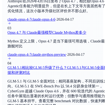
Anthropic在2026年4月16日发布了Opus 4.7，相比较Opus 4.
DROP
GPT-5.6 Sol
Agentic任务能力明显提升，但是在长上下文等方面居然有
阅读理解
By
OpenAI
劣化情况，这次小版本升级社区评价并不那么好。
claude-opus-4-7
claude-opus-4-6
·
2026-04-17
MATH
GPT-5.6 Terra
数学推理
By
OpenAI
03
Opus 4.7 与 Claude最强模型Claude Mythos差多少
GPT-5.6 Luna
BBH
Mythos 定义上限，Opus 4.7 是当下最强可用选项，Claude
By
OpenAI
综合评估
旗舰对比
claude-opus-4-7
claude-mythos-preview
·
2026-04-17
GLM-GA
ARC-AGI
By
智谱AI
综合评估
04
GLM-5.1相比较GLM-5升级了什么？GLM-5.1与GLM-5全
Seed2.1 Pro
HLE
据和评测对比
By
字节跳动Seed团队
综合评估
GLM-5.1 与 GLM-5 全面对比：相同基座架构，不同后训练
向。GLM-5.1 在 SWE-Bench Pro 以 58.4 分跻身全球第一，
Unlimited-OCR
GPQA Diamond
CyberGym 超越 Claude Opus 4.6，并在 600 轮迭代的 Agentic
By
百度
综合评估
任务中展现出显著的长时运行优势；但数学与通用推理能力
GLM-5 基本持平。查看完整 benchmark 对比数据，快速判