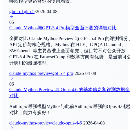
哪款模型更适合你的使用场景。
Gemini 3.5 Flash
SimpleQA
By
Google Deep Mind
常识问答
glm-5-1
glm-5
·
2026-04-08
Gemini 3.5 Pro
05
SWE-bench
Claude Mythos与GPT-5.4 Pro模型全面评测的详细对比
By
Google Deep Mind
编程与软件工程
全面对比 Claude Mythos Preview 与 GPT-5.4 Pro 的评测得
GLM-5.2
SWE-bench Verified
API 定价与核心规格。Mythos 在 HLE、GPQA Diamond、
By
智谱AI
SWE-bench 等主要基准上全面领先，但目前不对公众开放
编程与软件工程
GPT-5.4 Pro 在 BrowseComp 和数学方向有优势，是当前可
开调用的最强模型。
Kimi K2.7 Code
MATH-500
By
Moonshot AI
数学推理
claude-mythos-preview
gpt-5-4-pro
·
2026-04-08
06
Claude Fable 5
AIME 2024
Claude Mythos Preview 与 Opus 4.6 的基本信息和评测数据
By
Anthropic
数学推理
对比
Gemini 3.5 Live Translate
Anthropic最强模型Mythos与此前Anthropic最强的Opus 4.6
IC SWE-Lancer(Diamond)
By
Google Deep Mind
对比，能力有多好！
编程与软件工程
claude-mythos-preview
claude-opus-4-6
·
2026-04-08
Nemotron 3 Ultra
SWE Manager Lancer(Diamond)