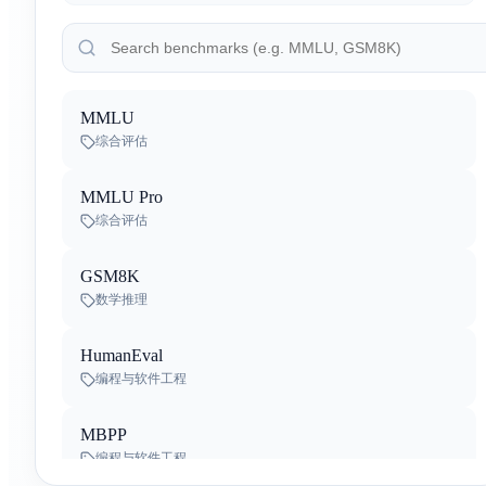
By
阿里巴巴
Gemini 3.5 Flash-Lite
By
Google Deep Mind
MMLU
Qwen3.8-Max-Preview
综合评估
By
阿里巴巴
MMLU Pro
Kimi K3
综合评估
By
Moonshot AI
GSM8K
Inkling
数学推理
By
Thinking Machines Lab
HumanEval
Qwen-Audio-3.0-TTS-Plus
编程与软件工程
By
阿里巴巴
MBPP
Qwen-Audio-3.0-TTS-Flash
编程与软件工程
By
阿里巴巴