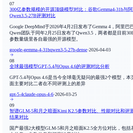
By
NVIDIA
07
编程与软件工程
300亿参数规模的开源顶级模型对比：谷歌Gemma4-31b与
Qwen3.5-27B评测对比
Gemini-SQL2
LiveCodeBench
By
Google Research
Google DeepMind于2026年4月2日发布了Gemma 4，阿里巴
编程与软件工程
Qwen团队于同年2月25日发布了Qwen3.5，两者都是目前30
MiniMax M3
参数量级里各自最强的开源模型。
GPQA
By
MiniMaxAI
综合评估
google-gemma-4-31b
qwen3-5-27b-dense
·
2026-04-03
DeepSeek-V4.1
08
AIME2025
By
DeepSeek-AI
全球最强模型GPT-5.4与Opus 4.6的评测对比分析
数学推理
GPT-5.4与Opus 4.6是当今全球毫无疑问的最强2个模型，本
Qwen3.7-Plus
面主要对比二者在不同评测上的差异
ARC-AGI-2
By
阿里巴巴
综合评估
gpt-5-4
claude-opus-4-6
·
2026-03-25
Claude Sonnet 4.8
09
Creative Writing
By
Anthropic
智谱GLM-5和月之暗面Kimi K2.5参数对比、性能对比和评
写作和创作
结果对比
Step 3.7 Flash
国产最强2大模型GLM-5和月之暗面K2.5全方位对比，包括
MTEB
By
StepFunAI