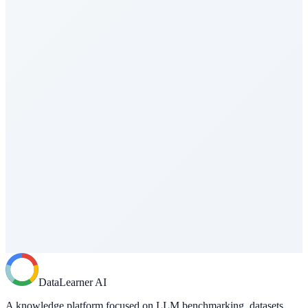
编程与软件工程
CodeClash
编程与软件工程
GAIA
Agent能力评测
LongBench v2
长上下文能力
AA Intelligence Index
综合评估
AA Coding Agent Index
编程与软件工程
DataLearner AI
Vals Index
A knowledge platform focused on LLM benchmarking, datasets,