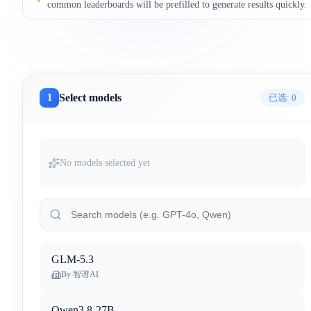
common leaderboards will be prefilled to generate results quickly.
Select models
1
已选:
0
No models selected yet
GLM-5.3
By
智谱AI
Qwen3.8-27B