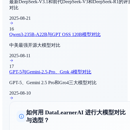
最新DeepSeek-V3.1和前代DeepSeek-V3和DeepSeek-R1的评
对比
SWE-Bench Pro - Public
编程与软件工程
2025-08-21
16
SWE-Bench Pro - Commercial
Qwen3-235B-A22B与GPT OSS 120B模型对比
编程与软件工程
中美最强开源大模型对比
τ²-Bench - Telecom
2025-08-11
Agent能力评测
17
GPT-5与Gemini-2.5-Pro、Grok 4模型对比
IF Bench
指令跟随
GPT-5、Gemini 2.5 Pro和Gro4三大模型对比
2025-08-10
BrowseComp
AI Agent - 信息收集
如何用 DataLearnerAI 进行大模型对比
LiveBench
与选型？
综合评估