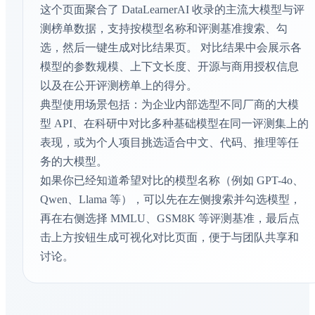
这个页面聚合了 DataLearnerAI 收录的主流大模型与评
IMO-ProofBench
测榜单数据，支持按模型名称和评测基准搜索、勾
数学推理
选，然后一键生成对比结果页。 对比结果中会展示各
模型的参数规模、上下文长度、开源与商用授权信息
Terminal Bench Hard
以及在公开评测榜单上的得分。
Agent能力评测
典型使用场景包括：为企业内部选型不同厂商的大模
Terminal Bench 2.0
型 API、在科研中对比多种基础模型在同一评测集上的
AI Agent - 工具使用
表现，或为个人项目挑选适合中文、代码、推理等任
务的大模型。
IMO-ProofBench Advanced
如果你已经知道希望对比的模型名称（例如 GPT-4o、
数学推理
Qwen、Llama 等），可以先在左侧搜索并勾选模型，
再在右侧选择 MMLU、GSM8K 等评测基准，最后点
Tool Decathlon
击上方按钮生成可视化对比页面，便于与团队共享和
AI Agent - 工具使用
讨论。
Context Arena
文本向量检索