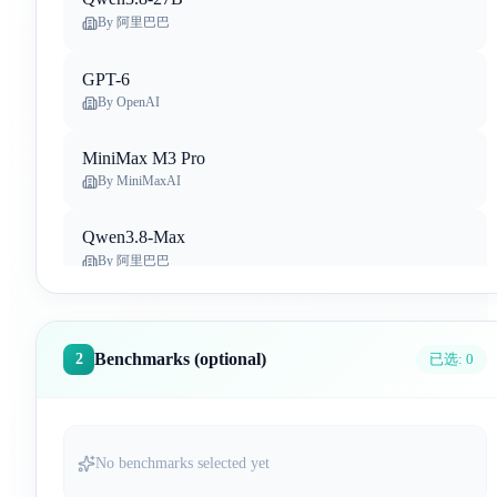
By
阿里巴巴
GPT-6
By
OpenAI
MiniMax M3 Pro
By
MiniMaxAI
Qwen3.8-Max
By
阿里巴巴
Claude Opus 5
By
Anthropic
Benchmarks (optional)
2
已选:
0
Gemini 3.6 Flash
By
Google Deep Mind
No benchmarks selected yet
Qwen-Image-3.0