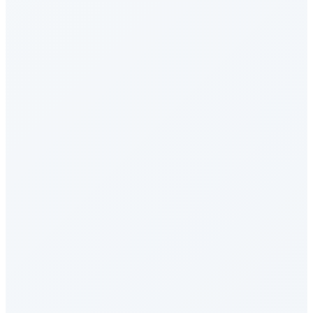
MMEB-v2-Image
图像向量嵌入
IMO-AnswerBench
数学推理
GDPval-AA
生产力知识
AA-LCR
长上下文能力
AIME 2026
数学推理
OSWorld-Verified
AI Agent - 工具使用