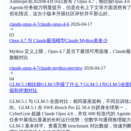
Anthropic在2026年4月16日发布了Opus 4.7，相比较Opus 4.
DROP
GPT-5.6 Sol
Agentic任务能力明显提升，但是在长上下文等方面居然有
阅读理解
By
OpenAI
劣化情况，这次小版本升级社区评价并不那么好。
claude-opus-4-7
claude-opus-4-6
·
2026-04-17
MATH
GPT-5.6 Terra
数学推理
By
OpenAI
03
Opus 4.7 与 Claude最强模型Claude Mythos差多少
GPT-5.6 Luna
BBH
Mythos 定义上限，Opus 4.7 是当下最强可用选项，Claude
By
OpenAI
综合评估
旗舰对比
claude-opus-4-7
claude-mythos-preview
·
2026-04-17
GLM-GA
ARC-AGI
By
智谱AI
综合评估
04
GLM-5.1相比较GLM-5升级了什么？GLM-5.1与GLM-5全
Seed2.1 Pro
HLE
据和评测对比
By
字节跳动Seed团队
综合评估
GLM-5.1 与 GLM-5 全面对比：相同基座架构，不同后训练
向。GLM-5.1 在 SWE-Bench Pro 以 58.4 分跻身全球第一，
Unlimited-OCR
GPQA Diamond
CyberGym 超越 Claude Opus 4.6，并在 600 轮迭代的 Agentic
By
百度
综合评估
任务中展现出显著的长时运行优势；但数学与通用推理能力
GLM-5 基本持平。查看完整 benchmark 对比数据，快速判