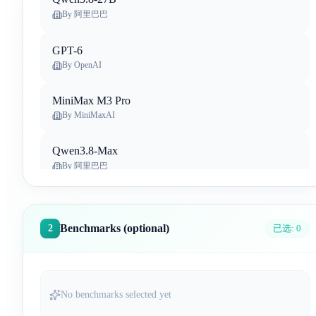
By
阿里巴巴
GPT-6
By
OpenAI
MiniMax M3 Pro
By
MiniMaxAI
Qwen3.8-Max
By
阿里巴巴
Claude Opus 5
By
Anthropic
Benchmarks (optional)
2
已选:
0
Gemini 3.6 Flash
By
Google Deep Mind
No benchmarks selected yet
Qwen-Image-3.0