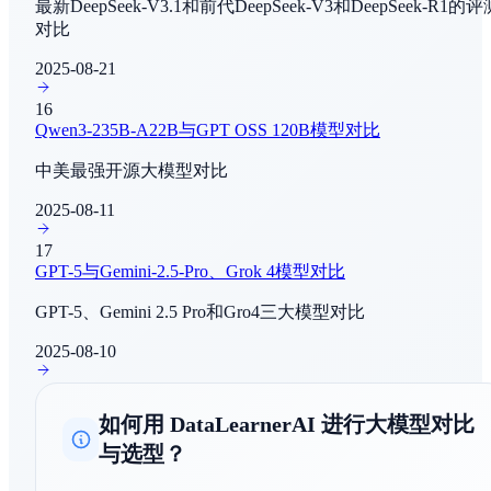
最新DeepSeek-V3.1和前代DeepSeek-V3和DeepSeek-R1的评
对比
SWE-Bench Pro - Public
编程与软件工程
2025-08-21
16
SWE-Bench Pro - Commercial
Qwen3-235B-A22B与GPT OSS 120B模型对比
编程与软件工程
中美最强开源大模型对比
τ²-Bench - Telecom
2025-08-11
Agent能力评测
17
GPT-5与Gemini-2.5-Pro、Grok 4模型对比
IF Bench
指令跟随
GPT-5、Gemini 2.5 Pro和Gro4三大模型对比
2025-08-10
BrowseComp
AI Agent - 信息收集
如何用 DataLearnerAI 进行大模型对比
LiveBench
与选型？
综合评估