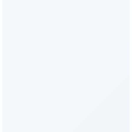
MMEB-v2-Image
图像向量嵌入
IMO-AnswerBench
数学推理
GDPval-AA
生产力知识
AA-LCR
长上下文能力
AIME 2026
数学推理
OSWorld-Verified
AI Agent - 工具使用