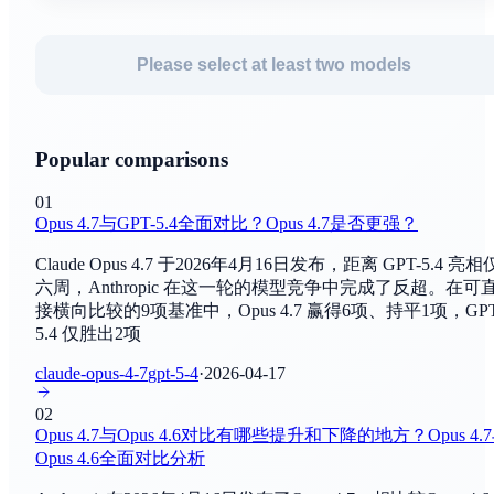
HellaSwag
Muse Spark 1.1
常识推理
Please select at least two models
By
Facebook AI研究实验室
ARC
Grok 4.5
常识推理
By
xAI
Popular comparisons
TruthfulQA
GPT-Live-1
01
真实性评估
Opus 4.7与GPT-5.4全面对比？Opus 4.7是否更强？
By
OpenAI
Claude Opus 4.7 于2026年4月16日发布，距离 GPT-5.4 亮相
BIG-bench
GPT-Live-1 mini
六周，Anthropic 在这一轮的模型竞争中完成了反超。在可
综合评估
By
OpenAI
接横向比较的9项基准中，Opus 4.7 赢得6项、持平1项，GPT
5.4 仅胜出2项
C-Eval
Hy3
claude-opus-4-7
gpt-5-4
·
2026-04-17
综合评估
By
腾讯AI实验室
02
SuperGLUE
Opus 4.7与Opus 4.6对比有哪些提升和下降的地方？Opus 4.
Claude Sonnet 5
自然语言理解
Opus 4.6全面对比分析
By
Anthropic