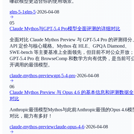
哪款模型更适合你的使用场景。
Gemini 3.5 Flash
SimpleQA
By
Google Deep Mind
常识问答
glm-5-1
glm-5
·
2026-04-08
Gemini 3.5 Pro
05
SWE-bench
Claude Mythos与GPT-5.4 Pro模型全面评测的详细对比
By
Google Deep Mind
编程与软件工程
全面对比 Claude Mythos Preview 与 GPT-5.4 Pro 的评测得
GLM-5.2
SWE-bench Verified
API 定价与核心规格。Mythos 在 HLE、GPQA Diamond、
By
智谱AI
SWE-bench 等主要基准上全面领先，但目前不对公众开放
编程与软件工程
GPT-5.4 Pro 在 BrowseComp 和数学方向有优势，是当前可
开调用的最强模型。
Kimi K2.7 Code
MATH-500
By
Moonshot AI
数学推理
claude-mythos-preview
gpt-5-4-pro
·
2026-04-08
06
Claude Fable 5
AIME 2024
Claude Mythos Preview 与 Opus 4.6 的基本信息和评测数据
By
Anthropic
数学推理
对比
Gemini 3.5 Live Translate
Anthropic最强模型Mythos与此前Anthropic最强的Opus 4.6
IC SWE-Lancer(Diamond)
By
Google Deep Mind
对比，能力有多好！
编程与软件工程
claude-mythos-preview
claude-opus-4-6
·
2026-04-08
Nemotron 3 Ultra
SWE Manager Lancer(Diamond)