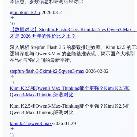
本信息、参数信息和评测结果对比
文本向量检索
Claude Opus 4.8
glm-5
kimi-k2-5
·
2026-03-21
By
Anthropic
Terminal-Bench
10
AI Agent - 工具使用
【数据对比】Stepfun-Flash-3.5 vs Kimi-k2.5 vs Qwen3-Max
Qwen3.7-Max-Preview
才是 2026 开年的性价比之王？
By
阿里巴巴
MMMU
深入解析 Stepfun-Flash-3.5 的极致推理效率、Kimi-k2.5 的
多模态理解
逻辑深度与 Qwen3-Max 的全能基准表现，揭示国产大模型
Qwen3.7 Max
在‘快’与‘强’之间的最新平衡。
By
阿里巴巴
SimpleVQA
多模态理解
stepfun-flash-3-5
kimi-k2-5
qwen3-max
·
2026-02-02
Gemma 4 120B
11
By
Google Deep Mind
CodeForces
Kimi K2.5和Qwen3-Max-Thinking哪个更强？Kimi K2.5和
编程与软件工程
Qwen3-Max-Thinking评测对比
Gemini Omni
By
Google Deep Mind
Kimi K2.5和Qwen3-Max-Thinking哪个更强？Kimi K2.5和
Simple Bench
Qwen3-Max-Thinking评测对比
常识推理
Grok Image (20260519)
kimi-k2-5
qwen3-max
·
2026-01-29
By
xAI
IMO 2024
12
数学推理