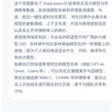
这个页面聚合了 DataLearnerAI 收录的主流大模型与评
IMO-ProofBench
测榜单数据，支持按模型名称和评测基准搜索、勾
数学推理
选，然后一键生成对比结果页。 对比结果中会展示各
模型的参数规模、上下文长度、开源与商用授权信息
Terminal Bench Hard
以及在公开评测榜单上的得分。
Agent能力评测
典型使用场景包括：为企业内部选型不同厂商的大模
Terminal Bench 2.0
型 API、在科研中对比多种基础模型在同一评测集上的
AI Agent - 工具使用
表现，或为个人项目挑选适合中文、代码、推理等任
务的大模型。
IMO-ProofBench Advanced
如果你已经知道希望对比的模型名称（例如 GPT-4o、
数学推理
Qwen、Llama 等），可以先在左侧搜索并勾选模型，
再在右侧选择 MMLU、GSM8K 等评测基准，最后点
Tool Decathlon
击上方按钮生成可视化对比页面，便于与团队共享和
AI Agent - 工具使用
讨论。
Context Arena
文本向量检索