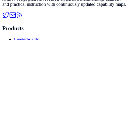
综合评估
and practical instruction with continuously updated capability maps.
Vals CyberBench
AI Agent - 工具使用
Products
OSWorld 2.0
Leaderboards
Model comparison
AI Agent - 工具使用
Datasets
Agents' Last Exam
Resources
Agent能力评测
Tutorials
Editorial
SWE-Marathon
Tool directory
编程与软件工程
Company
Program Bench
About
编程与软件工程
Privacy policy
Data methodology
Contact
FrontierSWE