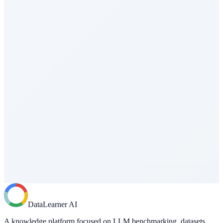
编程与软件工程
CodeClash
编程与软件工程
GAIA
Agent能力评测
LongBench v2
长上下文能力
AA Intelligence Index
综合评估
AA Coding Agent Index
编程与软件工程
DataLearner AI
Vals Index
A knowledge platform focused on LLM benchmarking, datasets,