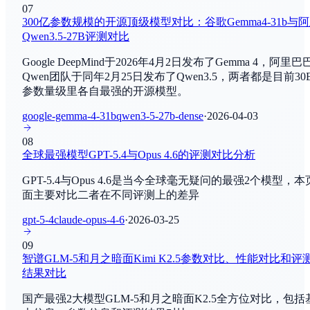
By
NVIDIA
07
编程与软件工程
300亿参数规模的开源顶级模型对比：谷歌Gemma4-31b与
Qwen3.5-27B评测对比
Gemini-SQL2
LiveCodeBench
By
Google Research
Google DeepMind于2026年4月2日发布了Gemma 4，阿里巴
编程与软件工程
Qwen团队于同年2月25日发布了Qwen3.5，两者都是目前30
MiniMax M3
参数量级里各自最强的开源模型。
GPQA
By
MiniMaxAI
综合评估
google-gemma-4-31b
qwen3-5-27b-dense
·
2026-04-03
DeepSeek-V4.1
08
AIME2025
By
DeepSeek-AI
全球最强模型GPT-5.4与Opus 4.6的评测对比分析
数学推理
GPT-5.4与Opus 4.6是当今全球毫无疑问的最强2个模型，本
Qwen3.7-Plus
面主要对比二者在不同评测上的差异
ARC-AGI-2
By
阿里巴巴
综合评估
gpt-5-4
claude-opus-4-6
·
2026-03-25
Claude Sonnet 4.8
09
Creative Writing
By
Anthropic
智谱GLM-5和月之暗面Kimi K2.5参数对比、性能对比和评
写作和创作
结果对比
Step 3.7 Flash
国产最强2大模型GLM-5和月之暗面K2.5全方位对比，包括
MTEB
By
StepFunAI