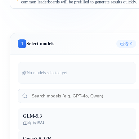
common leaderboards will be prefilled to generate results quickly.
Select models
1
已选:
0
No models selected yet
GLM-5.3
By
智谱AI
Qwen3.8-27B