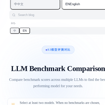
中
EN
中文
English
Search blog
中
EN
AI模型评测对比
LLM Benchmark Compariso
Compare benchmark scores across multiple LLMs to find the bes
performing model for your needs.
Select at least two models. When no benchmarks are chosen,
💡