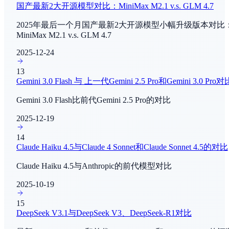
国产最新2大开源模型对比：MiniMax M2.1 v.s. GLM 4.7
Composer 2.5
By
Cursor
2025年最后一个月国产最新2大开源模型小幅升级版本对比
IMO 2025
MiniMax M2.1 v.s. GLM 4.7
数学推理
Grok 4.3 Beta
2025-12-24
By
xAI
Aider-Polyglot
13
Agent能力评测
Gemini 3.0 Flash 与 上一代Gemini 2.5 Pro和Gemini 3.0 Pro对
MiniCPM-V 4.6
By
OpenBMB
τ²-Bench
Gemini 3.0 Flash比前代Gemini 2.5 Pro的对比
Agent能力评测
Happy Horse
2025-12-19
By
阿里巴巴
FrontierMath
14
Claude Haiku 4.5与Claude 4 Sonnet和Claude Sonnet 4.5的对比
数学推理
Gemini 3.1 Flash-Lite
Claude Haiku 4.5与Anthropic的前代模型对比
By
Google Deep Mind
FrontierMath - Tier 4
2025-10-19
数学推理
15
DocVQA
DeepSeek V3.1与DeepSeek V3、DeepSeek-R1对比
多模态理解