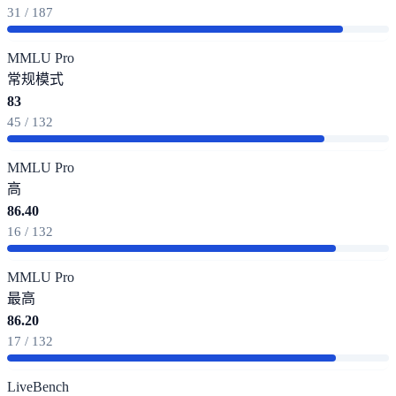
31 / 187
MMLU Pro
常规模式
83
45 / 132
MMLU Pro
高
86.40
16 / 132
MMLU Pro
最高
86.20
17 / 132
LiveBench