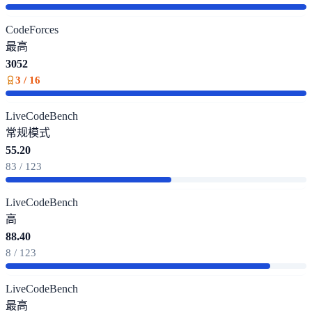
CodeForces
最高
3052
3 / 16
LiveCodeBench
常规模式
55.20
83 / 123
LiveCodeBench
高
88.40
8 / 123
LiveCodeBench
最高