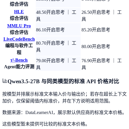
综合评估
HLE
48.50
开启思考 ｜ 工
26.50
开启思考 ｜ 工
综合评估
具
具
MMLU Pro
86.10
开启思考
85.20
开启思考
综合评估
LiveCodeBench
80.70
开启思考 ｜ 工
编程与软件工
80.00
开启思考
具
程
τ²-Bench
79.00
开启思考 ｜ 工
76.90
开启思考 ｜ 工
Agent能力评测
具
具
Qwen3.5-27B 与同类模型的标准 API 价格对比
按模型并排展示标准文本输入价与输出价；若存在超长上下文
加价，仅保留阈值内标准价，并在下方说明适用范围。
数据来源：DataLearnerAI，展示默认供应商的标准文本价格。
这些模型暂未提供可比较的标准文本价格。