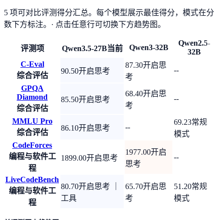
5 项可对比评测得分汇总。每个模型展示最佳得分，模式在分
数下方标注。
· 点击任意行可切换下方趋势图。
Qwen2.5-
Qwen3-32B
评测项
Qwen3.5-27B
当前
32B
C-Eval
87.30
开启思
--
90.50
开启思考
综合评估
考
GPQA
68.40
开启思
Diamond
--
85.50
开启思考
考
综合评估
MMLU Pro
69.23
常规
--
86.10
开启思考
综合评估
模式
CodeForces
1977.00
开启
编程与软件工
--
1899.00
开启思考
思考
程
LiveCodeBench
80.70
开启思考 ｜
65.70
开启思
51.20
常规
编程与软件工
工具
考
模式
程