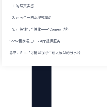
1. 物理真实感
2. 声画合一的沉浸式体验
3. 可控性与个性化——“Cameo”功能
Sora2目前通过iOS App提供服务
总结：Sora 2可能是视频生成大模型的分水岭