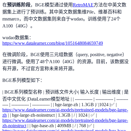
在
预训练阶段
，BGE模型通过使用
RetroMAE
方法在中英文数
据集上进行了预训练。其中英文数据集维Pile、维基百科和
msmarco，而中文数据集则来自于wudao。训练使用了24个
A100（40G）。
wudao数据集：
https://www.datalearner.com/blog/1051648084659749
在微调阶段，BGE使用三元组数据（query, positive, negative）
进行微调。使用了48个A100（40G）的资源。目前，该数据没
有开源，不过官方宣称未来将开源。
BGE系列模型如下：
| BGE系列模型名称 | 预训练文件大小| 输入长度 | 输出维度 | 是
否中文优化 |DataLearner模型地址 | | ------------ | ------------ | --------
---- | ------------ | ------------ | | bge-large-zh | 1.3GB |/ |1024 |✅ |
https://www.datalearner.com/ai-models/pretrained-models/bge-large-
zh
| | bge-large-zh-noinstruct | 1.3GB | / | 1024 | ✅ |
https://www.datalearner.com/ai-models/pretrained-models/bge-large-
zh-noinstruct
| | bge-base-zh | 409MB | / | 768 |✅ |
https://www.datalearner.com/ai-models/pretrained-models/bge-base-