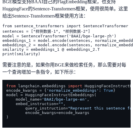
BGE模型支持BAAI自己的FlagEmbedding框架，也支持
HuggingFace的Sentence-Transformers框架，使用很简单。这里
给出Sentence-Transformers框架使用方法：
from sentence_transformers import SentenceTransformer

sentences = ["样例数据-1", "样例数据-2"]

model = SentenceTransformer('BAAI/bge-large-zh')

embeddings_1 = model.encode(sentences, normalize_embedd
embeddings_2 = model.encode(sentences, normalize_embedd
smilarity = embeddings_1 @ embeddings_2.T

需要注意的是，如果你用BGE来做检索任务，那么需要对每
一个查询增加一条指令，如下所示：
from
 langchain.embeddings 
import
 HuggingFaceInstructEm
encode_kwargs = {
'normalize_embeddings'
: 
True
}

model = HuggingFaceInstructEmbeddings(

    model_name=
'BAAI/bge-large-en'
,

    embed_instruction=
""
,

	query_instruction=
"Represent this sentence fo
	encode_kwargs=encode_kwargs

)
