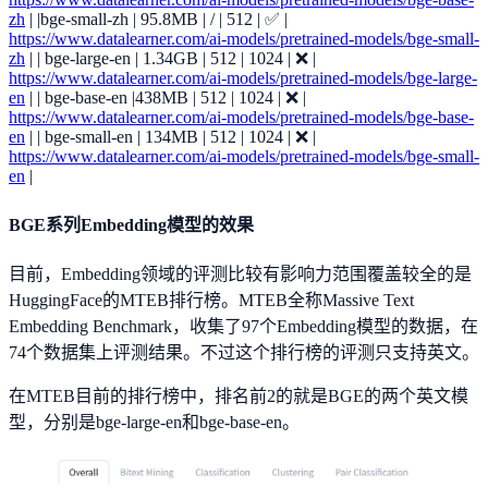
zh
| |bge-small-zh | 95.8MB | / | 512 | ✅ |
https://www.datalearner.com/ai-models/pretrained-models/bge-small-
zh
| | bge-large-en | 1.34GB | 512 | 1024 | ❌ |
https://www.datalearner.com/ai-models/pretrained-models/bge-large-
en
| | bge-base-en |438MB | 512 | 1024 | ❌ |
https://www.datalearner.com/ai-models/pretrained-models/bge-base-
en
| | bge-small-en | 134MB | 512 | 1024 | ❌ |
https://www.datalearner.com/ai-models/pretrained-models/bge-small-
en
|
BGE系列Embedding模型的效果
目前，Embedding领域的评测比较有影响力范围覆盖较全的是
HuggingFace的MTEB排行榜。MTEB全称Massive Text
Embedding Benchmark，收集了97个Embedding模型的数据，在
74个数据集上评测结果。不过这个排行榜的评测只支持英文。
在MTEB目前的排行榜中，排名前2的就是BGE的两个英文模
型，分别是bge-large-en和bge-base-en。