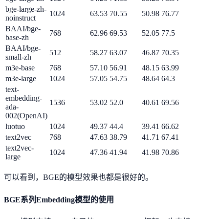
bge-large-zh-
1024
63.53
70.55
50.98
76.77
noinstruct
BAAI/bge-
768
62.96
69.53
52.05
77.5
base-zh
BAAI/bge-
512
58.27
63.07
46.87
70.35
small-zh
m3e-base
768
57.10
56.91
48.15
63.99
m3e-large
1024
57.05
54.75
48.64
64.3
text-
embedding-
1536
53.02
52.0
40.61
69.56
ada-
002(OpenAI)
luotuo
1024
49.37
44.4
39.41
66.62
text2vec
768
47.63
38.79
41.71
67.41
text2vec-
1024
47.36
41.94
41.98
70.86
large
可以看到，BGE的模型效果也都是很好的。
BGE系列Embedding模型的使用