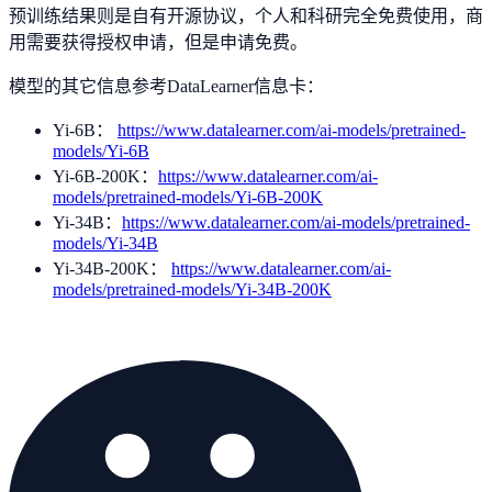
预训练结果则是自有开源协议，个人和科研完全免费使用，商
用需要获得授权申请，但是申请免费。
模型的其它信息参考DataLearner信息卡：
Yi-6B：
https://www.datalearner.com/ai-models/pretrained-
models/Yi-6B
Yi-6B-200K：
https://www.datalearner.com/ai-
models/pretrained-models/Yi-6B-200K
Yi-34B：
https://www.datalearner.com/ai-models/pretrained-
models/Yi-34B
Yi-34B-200K：
https://www.datalearner.com/ai-
models/pretrained-models/Yi-34B-200K