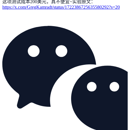
这项测试成本200美元，真不便宜~实验原文：
https://x.com/GregKamradt/status/1722386725635580292?s=20