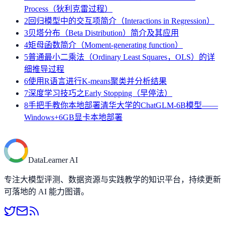
Process（狄利克雷过程）
2
回归模型中的交互项简介（Interactions in Regression）
3
贝塔分布（Beta Distribution）简介及其应用
4
矩母函数简介（Moment-generating function）
5
普通最小二乘法（Ordinary Least Squares，OLS）的详
细推导过程
6
使用R语言进行K-means聚类并分析结果
7
深度学习技巧之Early Stopping（早停法）
8
手把手教你本地部署清华大学的ChatGLM-6B模型——
Windows+6GB显卡本地部署
DataLearner AI
专注大模型评测、数据资源与实践教学的知识平台，持续更新
可落地的 AI 能力图谱。